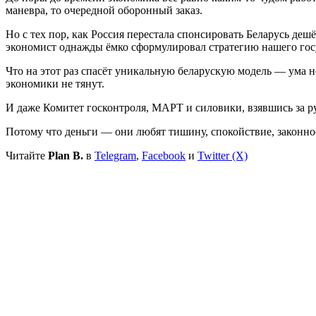
маневра, то очередной оборонный заказ.
Но с тех пор, как Россия перестала спонсировать Беларусь де
экономист однажды ёмко сформулировал стратегию нашего госу
Что на этот раз спасёт уникальную беларускую модель — ума н
экономики не тянут.
И даже Комитет госконтроля, МАРТ и силовики, взявшись за р
Потому что деньги — они любят тишину, спокойствие, законнос
Читайте
Plan B.
в
Telegram
,
Facebook
и
Twitter (X)