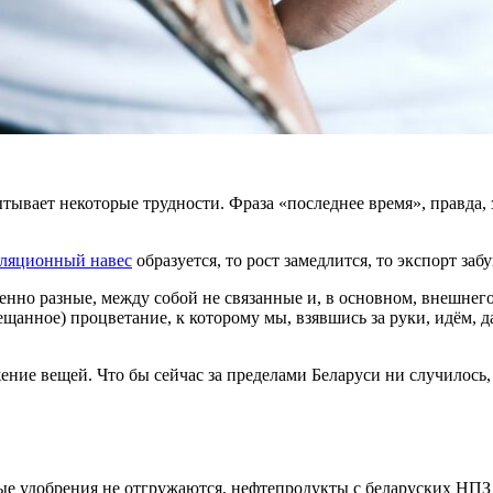
тывает некоторые трудности. Фраза «последнее время», правда, 
ляционный навес
образуется, то рост замедлится, то экспорт заб
шенно разные, между собой не связанные и, в основном, внешнег
ещанное) процветание, к которому мы, взявшись за руки, идём, 
ение вещей. Что бы сейчас за пределами Беларуси ни случилось,
ые удобрения не отгружаются, нефтепродукты с беларуских НПЗ