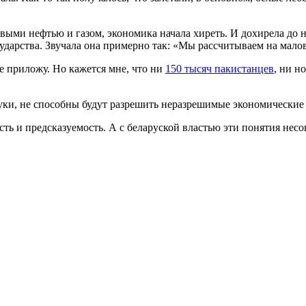
шёвыми нефтью и газом, экономика начала хиреть. И дохирела д
дарства. Звучала она примерно так: «Мы рассчитываем на малов
е приложу. Но кажется мне, что ни
150 тысяч пакистанцев
, ни н
уки, не способны будут разрешить неразрешимые экономические
ть и предсказуемость. А с беларуской властью эти понятия нес