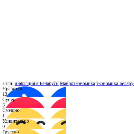
Тэги:
инфляция в Беларуси
Макроэкономика
экономика Белару
Нравится
13
Супер
3
Смешно
1
Удивительно
0
Грустно