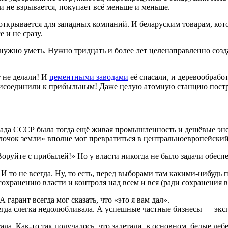
 и не взрывается, покупает всё меньше и меньше.
ткрывается для западных компаний. И беларуским товарам, кот
 и не сразу.
о нужно уметь. Нужно тридцать и более лет целенаправленно соз
т не делали! И
цементными заводами
её спасали, и деревообрабо
рисоединили к прибыльным! Даже целую атомную станцию постро
аспада СССР была тогда ещё живая промышленность и дешёвые эн
лочок земли» вполне мог превратиться в центральноевропейски
руйте с прибылей!» Но у власти никогда не было задачи обеспе
. И то не всегда. Ну, то есть, перед выборами там какими-нибуд
охранению власти и контроля над всем и вся (ради сохранения в
гарант всегда мог сказать, что «это я вам дал».
сегда слегка недолюбливала. А успешные частные бизнесы — экс
ла. Как-то так получалось, что залетали, в основном, белые леб