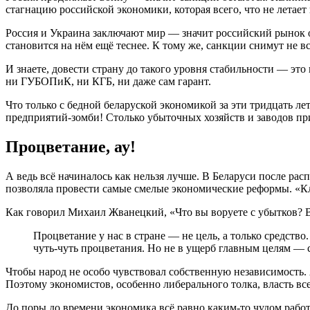
стагнацию российской экономики, которая всего, что не летает
Россия и Украина заключают мир — значит российский рынок о
становится на нём ещё теснее. К тому же, санкции снимут не все
И знаете, довести страну до такого уровня стабильности — эт
ни ГУБОПиК, ни КГБ, ни даже сам гарант.
Что только с бедной беларуской экономикой за эти тридцать ле
предприятий-зомби! Столько убыточных хозяйств и заводов п
Процветание, ау!
А ведь всё начиналось как нельзя лучше. В Беларуси после р
позволяла провести самые смелые экономические реформы. «К
Как говорил Михаил Жванецкий, «Что вы воруете с убытков? Во
Процветание у нас в стране — не цель, а только средство
чуть-чуть процветания. Но не в ущерб главным целям — с
Чтобы народ не особо чувствовал собственную независимость. А 
Поэтому экономистов, особенно либерального толка, власть в
До поры до времени экономика всё равно каким-то чудом работа