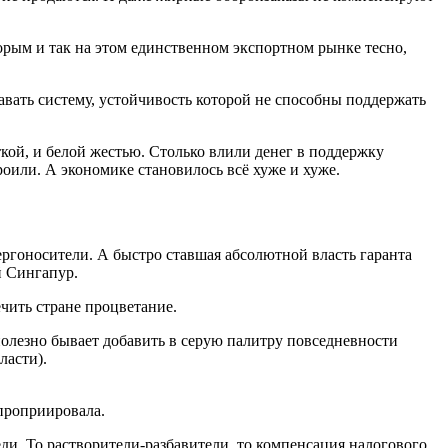
орым и так на этом единственном экспортном рынке тесно,
давать систему, устойчивость которой не способны поддержать
ткой, и белой жестью. Столько влили денег в поддержку
или. А экономике становилось всё хуже и хуже.
ергоносители. А быстро ставшая абсолютной власть гаранта
й Сингапур.
чить стране процветание.
ь полезно бывает добавить в серую палитру повседневности
ласти).
проприировала.
еди. То растворители-разбавители, то компенсация налогового