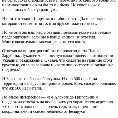
не беларуская стабильность не переживут открытого военного
противостояния с кем бы то ни было. Не говоря уже о
закалённых в боях украинцах.
И они это знают. И армия, и стабильность. Да и человек,
который отвечает и за то, и за другое тоже это знает.
Но не был бы наш несгибаемый предводитель несгибаемым
предводителем, если бы в конце концов не ответил.
Многозначительное молчание — не его конёк.
Отвечая на вопрос российского пропагандиста Павла
Зарубина, Лукашенко выплеснул накопившееся в отношении
Украины раздражение. Сказал, что солдаты на границе стоят
грустные, сплошь рабочие и крестьяне, хитростью загнанные
под ружьё.
И Зеленского обозвал болтуном. И про 500 целей на
территории Беларуси поиронизировал. Мол, спасибо большое,
что аж 500 насчитали.
Но самое интересное — чем Александр Григорьевич
предложил отвечать на воображаемую украинскую агрессию.
«У нас есть одна цель — очень серьезная, с точными
координатами, и совсем недалеко от Беларуси».