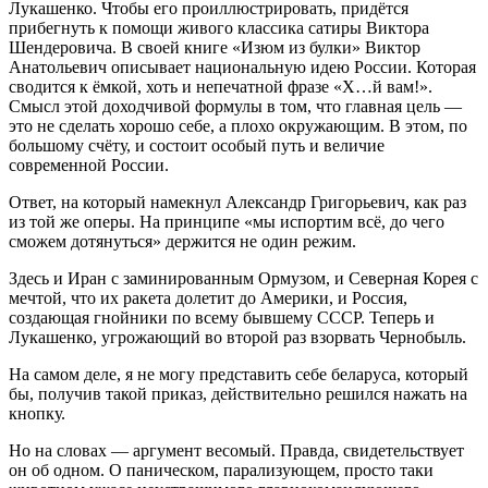
Лукашенко. Чтобы его проиллюстрировать, придётся
прибегнуть к помощи живого классика сатиры Виктора
Шендеровича. В своей книге «Изюм из булки» Виктор
Анатольевич описывает национальную идею России. Которая
сводится к ёмкой, хоть и непечатной фразе «Х…й вам!».
Смысл этой доходчивой формулы в том, что главная цель —
это не сделать хорошо себе, а плохо окружающим. В этом, по
большому счёту, и состоит особый путь и величие
современной России.
Ответ, на который намекнул Александр Григорьевич, как раз
из той же оперы. На принципе «мы испортим всё, до чего
сможем дотянуться» держится не один режим.
Здесь и Иран с заминированным Ормузом, и Северная Корея с
мечтой, что их ракета долетит до Америки, и Россия,
создающая гнойники по всему бывшему СССР. Теперь и
Лукашенко, угрожающий во второй раз взорвать Чернобыль.
На самом деле, я не могу представить себе беларуса, который
бы, получив такой приказ, действительно решился нажать на
кнопку.
Но на словах — аргумент весомый. Правда, свидетельствует
он об одном. О паническом, парализующем, просто таки