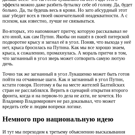
эффекта можно даже разбить бутылку себе об голову. Да, будет
больно. Да, ты будешь весь в крови. Но зато абсурдный этот
шаг убедит всех в твоей окончательной неадекватности. А с
психом, как известно, лучше не связываться.
Во-вторых, это напоминает притчу, которую рассказывал не
кто иной, как сам Путин. Якобы он нашёл в своей питерской
подворотне крысу и загнал её в угол. Поняв, что выхода у неё
нет, крыса бросилась на Путина. Как мы все хорошо знаем,
крыса, к сожалению, промахнулась. А мораль притчи в том,
что загнанный в угол зверь может сотворить самую лютую
дичь.
Точно так же загнанный в угол Лукашенко может быть готов
пойти на отчаянные шаги. Как и загнанный в угол Путин,
кстати говоря. Поэтому я бы на месте жителей Балтийских
стран не расслаблялся. Верить в сценарий открытия второго
фронта, когда и на первом-то дела не ахти, не хочется. Но
Владимир Владимирович не раз доказывал, что может
вредить себе и людям вопреки логике.
Немного про национальную идею
И тут мы переходим к третьему объяснению высказывания