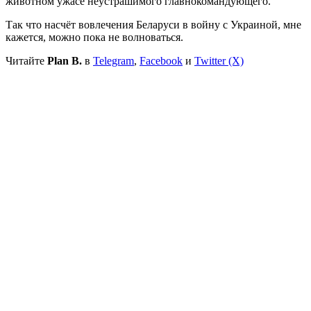
животном ужасе неустрашимого главнокомандующего.
Так что насчёт вовлечения Беларуси в войну с Украиной, мне
кажется, можно пока не волноваться.
Читайте
Plan B.
в
Telegram
,
Facebook
и
Twitter (X)