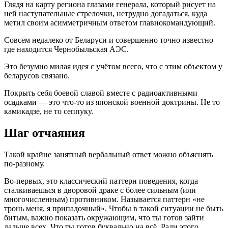
Глядя на карту региона глазами генерала, который рисует на
ней наступательные стрелочки, нетрудно догадаться, куда
метил своим асимметричным ответом главнокомандующий.
Совсем недалеко от Беларуси и совершенно точно известно
где находится Чернобыльская АЭС.
Это безумно милая идея с учётом всего, что с этим объектом у
беларусов связано.
Покрыть себя боевой славой вместе с радиоактивными
осадками — это что-то из японской военной доктрины. Не то
камикадзе, не то сеппуку.
Шаг отчаяния
Такой крайне занятный вербальный ответ можно объяснять
по-разному.
Во-первых, это классический паттерн поведения, когда
сталкиваешься в дворовой драке с более сильным (или
многочисленным) противником. Называется паттерн «не
тронь меня, я припадочный». Чтобы в такой ситуации не быть
битым, важно показать окружающим, что ты готов зайти
дальше всех. Что ты готов буквально на всё. Ради этого