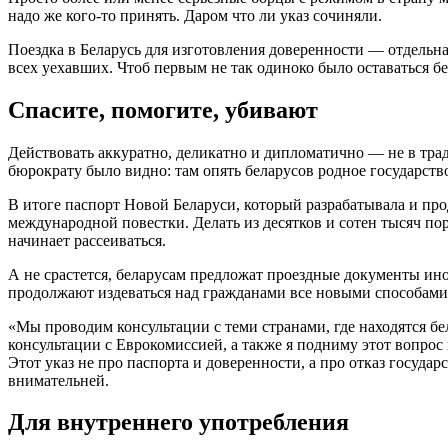
надо же кого-то принять. Даром что ли указ сочиняли.
Поездка в Беларусь для изготовления доверенности — отдельна
всех уехавших. Чтоб первым не так одиноко было оставаться бе
Спасите, помогите, убивают
Действовать аккуратно, деликатно и дипломатично — не в тра
бюрократу было видно: там опять беларусов родное государство
В итоге паспорт Новой Беларуси, который разрабатывала и пр
международной повестки. Делать из десятков и сотен тысяч п
начинает рассеиваться.
А не срастется, беларусам предложат проездные документы ин
продолжают издеваться над гражданами все новыми способами, 
«Мы проводим консультации с теми странами, где находятся б
консультации с Еврокомиссией, а также я подниму этот вопро
Этот указ не про паспорта и доверенности, а про отказ госуда
внимательней.
Для внутреннего употребления