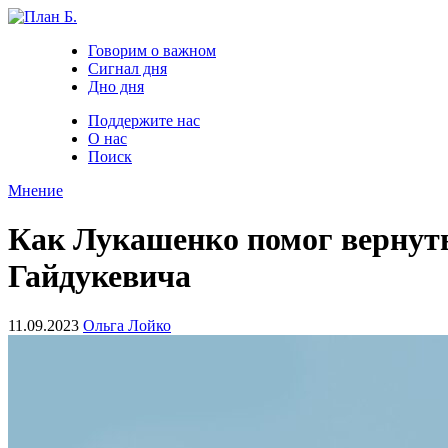
Говорим о важном
Сигнал дня
Дно дня
Поддержите нас
О нас
Поиск
Мнение
Как Лукашенко помог вернуть
Гайдукевича
11.09.2023
Ольга Лойко