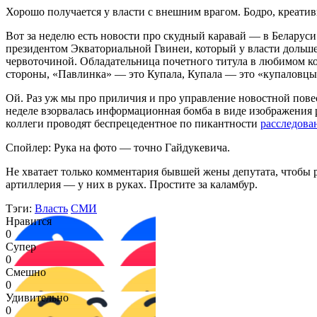
Хорошо получается у власти с внешним врагом. Бодро, креатив
Вот за неделю есть новости про скудный каравай — в Беларус
президентом Экваториальной Гвинеи, который у власти дольше
червоточиной. Обладательница почетного титула в любимом ко
стороны, «Павлинка» — это Купала, Купала — это «купаловц
Ой. Раз уж мы про приличия и про управление новостной повес
неделе взорвалась информационная бомба в виде изображения ра
коллеги проводят беспрецедентное по пикантности
расследова
Спойлер: Рука на фото — точно Гайдукевича.
Не хватает только комментария бывшей жены депутата, чтобы рас
артиллерия — у них в руках. Простите за каламбур.
Тэги:
Власть
СМИ
Нравится
0
Супер
0
Смешно
0
Удивительно
0