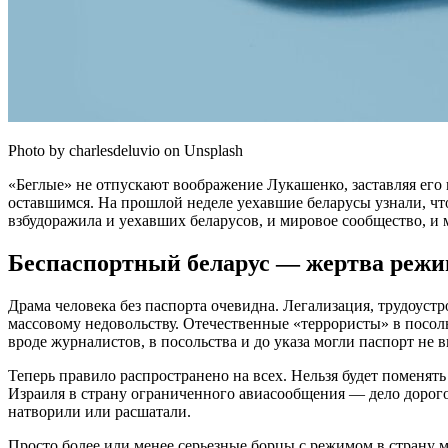
Photo by charlesdeluvio on Unsplash
«Беглые» не отпускают воображение Лукашенко, заставляя его в
оставшимся. На прошлой неделе уехавшие беларусы узнали, чт
взбудоражила и уехавших беларусов, и мировое сообщество, и 
Беспаспортный беларус — жертва режи
Драма человека без паспорта очевидна. Легализация, трудоустр
массовому недовольству. Отечественные «террористы» в посол
вроде журналистов, в посольства и до указа могли паспорт не 
Теперь правило распространено на всех. Нельзя будет поменят
Израиля в страну ограниченного авиасообщения — дело дорогое
натворили или расшатали.
Просто более или менее серьезные борцы с режимом в страну м