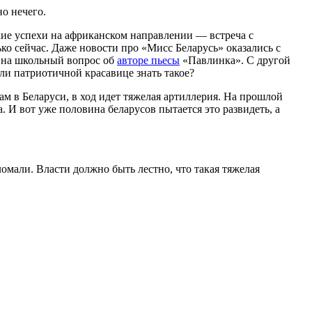
о нечего.
кие успехи на африканском направлении — встреча с
ко сейчас. Даже новости про «Мисс Беларусь» оказались с
ь на школьный вопрос об
авторе пьесы
«Павлинка». С другой
и патриотичной красавице знать такое?
ам в Беларуси, в ход идет тяжелая артиллерия. На прошлой
 И вот уже половина беларусов пытается это развидеть, а
ломали. Власти должно быть лестно, что такая тяжелая