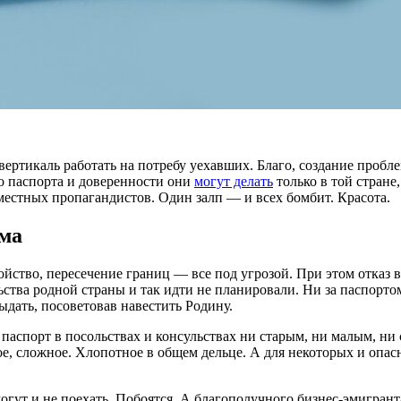
ертикаль работать на потребу уехавших. Благо, создание пробле
о паспорта и доверенности они
могут делать
только в той стране,
местных пропагандистов. Один залп — и всех бомбит. Красота.
ма
ойство, пересечение границ — все под угрозой. При этом отказ 
ьства родной страны и так идти не планировали. Ни за паспорт
выдать, посоветовав навестить Родину.
ь паспорт в посольствах и консульствах ни старым, ни малым, 
, сложное. Хлопотное в общем дельце. А для некоторых и опасно
огут и не поехать. Побоятся. А благополучного бизнес-эмигрант