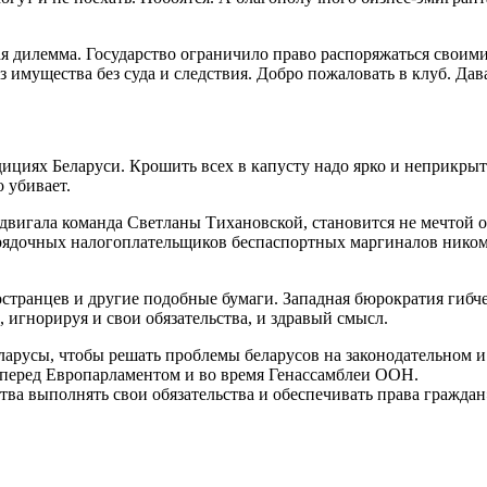
я дилемма. Государство ограничило право распоряжаться своими
з имущества без суда и следствия. Добро пожаловать в клуб. Дав
дициях Беларуси. Крошить всех в капусту надо ярко и неприкры
 убивает.
одвигала команда Светланы Тихановской, становится не мечтой 
орядочных налогоплательщиков беспаспортных маргиналов ником
остранцев и другие подобные бумаги. Западная бюрократия гибч
игнорируя и свои обязательства, и здравый смысл.
еларусы, чтобы решать проблемы беларусов на законодательном 
с перед Европарламентом и во время Генассамблеи ООН.
рства выполнять свои обязательства и обеспечивать права гражда