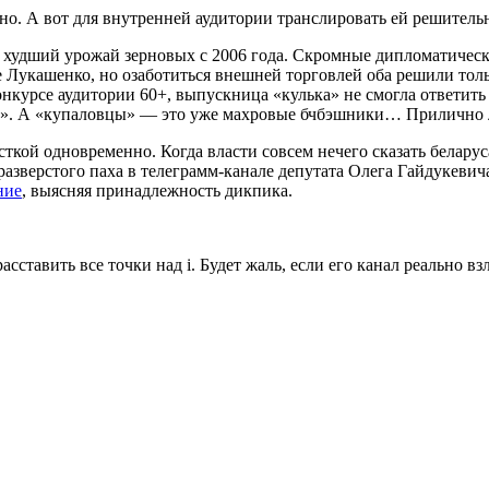
но. А вот для внутренней аудитории транслировать ей решительн
и худший урожай зерновых с 2006 года. Скромные дипломатичес
 Лукашенко, но озаботиться внешней торговлей оба решили толь
нкурсе аудитории 60+, выпускница «кулька» не смогла ответит
ы». А «купаловцы» — это уже махровые бчбэшники… Прилично л
ткой одновременно. Когда власти совсем нечего сказать беларус
зверстого паха в телеграмм-канале депутата Олега Гайдукевича.
ние
, выясняя принадлежность дикпика.
ставить все точки над i. Будет жаль, если его канал реально вз