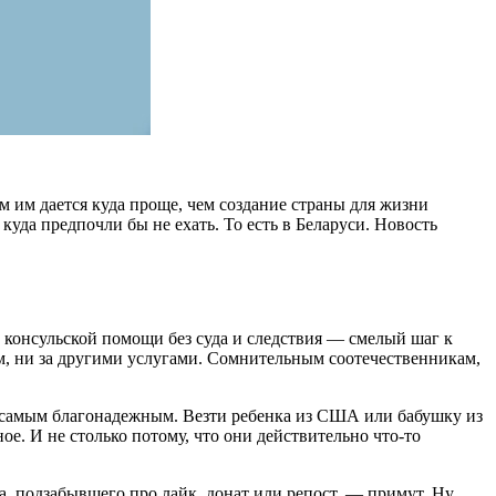
м им дается куда проще, чем создание страны для жизни
 куда предпочли бы не ехать. То есть в Беларуси. Новость
в консульской помощи без суда и следствия — смелый шаг к
ом, ни за другими услугами. Сомнительным соотечественникам,
ни самым благонадежным. Везти ребенка из США или бабушку из
е. И не столько потому, что они действительно что-то
а, подзабывшего про лайк, донат или репост, — примут. Ну