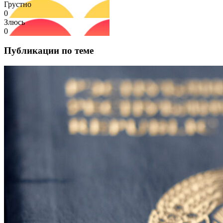
Грустно
0
Злюсь
0
Публикации по теме