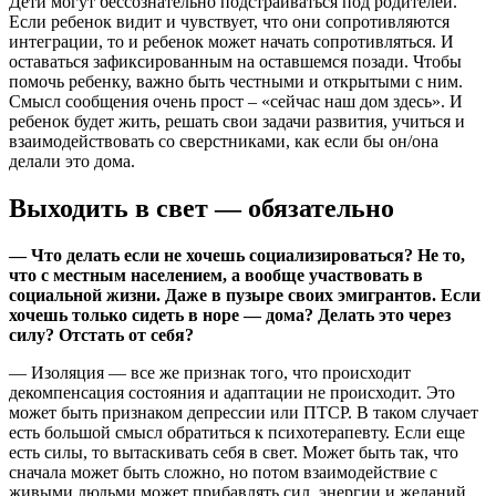
Дети могут бессознательно подстраиваться под родителей.
Если ребенок видит и чувствует, что они сопротивляются
интеграции, то и ребенок может начать сопротивляться. И
оставаться зафиксированным на оставшемся позади. Чтобы
помочь ребенку, важно быть честными и открытыми с ним.
Смысл сообщения очень прост – «сейчас наш дом здесь». И
ребенок будет жить, решать свои задачи развития, учиться и
взаимодействовать со сверстниками, как если бы он/она
делали это дома.
Выходить в свет — обязательно
— Что делать если не хочешь социализироваться? Не то,
что с местным населением, а вообще участвовать в
социальной жизни. Даже в пузыре своих эмигрантов. Если
хочешь только сидеть в норе — дома? Делать это через
силу? Отстать от себя?
— Изоляция — все же признак того, что происходит
декомпенсация состояния и адаптации не происходит. Это
может быть признаком депрессии или ПТСР. В таком случает
есть большой смысл обратиться к психотерапевту. Если еще
есть силы, то вытаскивать себя в свет. Может быть так, что
сначала может быть сложно, но потом взаимодействие с
живыми людьми может прибавлять сил, энергии и желаний.