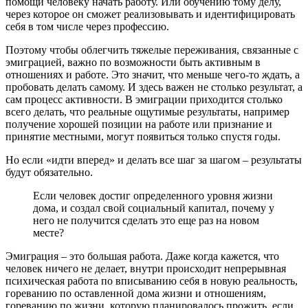
помощи человеку начать работу. Или обучению тому делу,
через которое он сможет реализовывать и идентифицировать
себя в том числе через профессию.
Поэтому чтобы облегчить тяжелые переживания, связанные с
эмиграцией, важно по возможности быть активным в
отношениях и работе. Это значит, что меньше чего-то ждать, а
пробовать делать самому. И здесь важен не столько результат, а
сам процесс активности. В эмиграции приходится столько
всего делать, что реальные ощутимые результаты, например
получение хорошей позиции на работе или признание и
принятие местными, могут появиться только спустя годы.
Но если «идти вперед» и делать все шаг за шагом – результаты
будут обязательно.
Если человек достиг определенного уровня жизни
дома, и создал свой социальный капитал, почему у
него не получится сделать это еще раз на новом
месте?
Эмиграция – это большая работа. Даже когда кажется, что
человек ничего не делает, внутри происходит непрерывная
психическая работа по вписыванию себя в новую реальность,
гореванию по оставленной дома жизни и отношениям,
гореванию по жизни, которую планировалось прожить, если