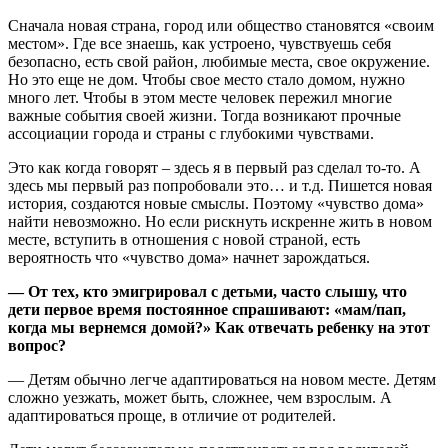
Сначала новая страна, город или общество становятся «своим
местом». Где все знаешь, как устроено, чувствуешь себя
безопасно, есть свой район, любимые места, свое окружение.
Но это еще не дом. Чтобы свое место стало домом, нужно
много лет. Чтобы в этом месте человек пережил многие
важные события своей жизни. Тогда возникают прочные
ассоциации города и страны с глубокими чувствами.
Это как когда говорят – здесь я в первый раз сделал то-то. А
здесь мы первый раз попробовали это… и т.д. Пишется новая
история, создаются новые смыслы. Поэтому «чувство дома»
найти невозможно. Но если рискнуть искренне жить в новом
месте, вступить в отношения с новой страной, есть
вероятность что «чувство дома» начнет зарождаться.
— От тех, кто эмигрировал с детьми, часто слышу, что
дети первое время постоянное спрашивают: «мам/пап,
когда мы вернемся домой?» Как отвечать ребенку на этот
вопрос?
— Детям обычно легче адаптироваться на новом месте. Детям
сложно уезжать, может быть, сложнее, чем взрослым. А
адаптироваться проще, в отличие от родителей.