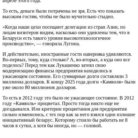
апреле этого года.
То есть, деньги были потрачены не зря. Есть что показать
высоким гостям, чтобы не было мучительно стыдно.
«Когда наши цехи посещают делегации из стран Азии, по
лицам визитеров видим, насколько они удивлены тем, что в
Беларуси есть такого уровня высокотехнологичное
производство», — говорила Лугина.
И действительно, иностранные гости наверняка удивляются.
Во-первых, тому, куда столько? А, во-вторых, а куда оно все
поделось? Перед тем как Лукашенко затеял свою
модернизацию финансы предприятия находились в
ужасающем состоянии. Его суммарные долги составляли 3
миллиона долларов. К концу 2025 года долги «Камволя» были
уже около 80 миллионов долларов.
То есть в 2012 году это было не ужасающее состояние. В 2012
году «Камволь» процветал. Просто тогда никто еще не
догадывался. Или критерии процветания для предприятия
сильно изменились, с тех пор как за него взялся один излишне
инициативный беларус. Которому стоило бы работать не 8
часов в сутки, а хотя бы иногда, но — головой.