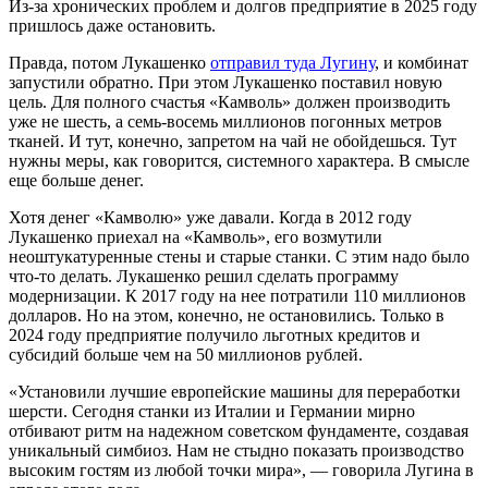
Из-за хронических проблем и долгов предприятие в 2025 году
пришлось даже остановить.
Правда, потом Лукашенко
отправил туда Лугину
, и комбинат
запустили обратно. При этом Лукашенко поставил новую
цель. Для полного счастья «Камволь» должен производить
уже не шесть, а семь-восемь миллионов погонных метров
тканей. И тут, конечно, запретом на чай не обойдешься. Тут
нужны меры, как говорится, системного характера. В смысле
еще больше денег.
Хотя денег «Камволю» уже давали. Когда в 2012 году
Лукашенко приехал на «Камволь», его возмутили
неоштукатуренные стены и старые станки. С этим надо было
что-то делать. Лукашенко решил сделать программу
модернизации. К 2017 году на нее потратили 110 миллионов
долларов. Но на этом, конечно, не остановились. Только в
2024 году предприятие получило льготных кредитов и
субсидий больше чем на 50 миллионов рублей.
«Установили лучшие европейские машины для переработки
шерсти. Сегодня станки из Италии и Германии мирно
отбивают ритм на надежном советском фундаменте, создавая
уникальный симбиоз. Нам не стыдно показать производство
высоким гостям из любой точки мира», — говорила Лугина в