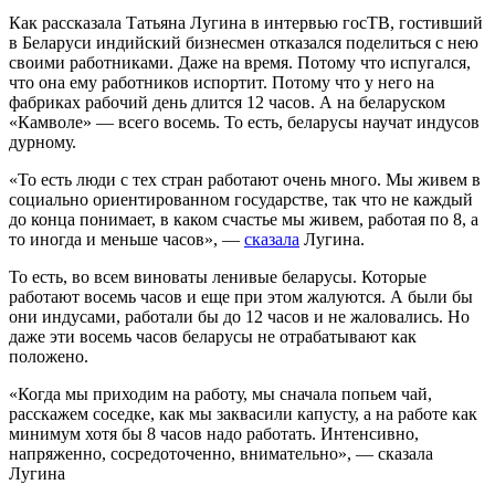
Как рассказала Татьяна Лугина в интервью госТВ, гостивший
в Беларуси индийский бизнесмен отказался поделиться с нею
своими работниками. Даже на время. Потому что испугался,
что она ему работников испортит. Потому что у него на
фабриках рабочий день длится 12 часов. А на беларуском
«Камволе» — всего восемь. То есть, беларусы научат индусов
дурному.
«То есть люди с тех стран работают очень много. Мы живем в
социально ориентированном государстве, так что не каждый
до конца понимает, в каком счастье мы живем, работая по 8, а
то иногда и меньше часов», —
сказала
Лугина.
То есть, во всем виноваты ленивые беларусы. Которые
работают восемь часов и еще при этом жалуются. А были бы
они индусами, работали бы до 12 часов и не жаловались. Но
даже эти восемь часов беларусы не отрабатывают как
положено.
«Когда мы приходим на работу, мы сначала попьем чай,
расскажем соседке, как мы заквасили капусту, а на работе как
минимум хотя бы 8 часов надо работать. Интенсивно,
напряженно, сосредоточенно, внимательно», — сказала
Лугина