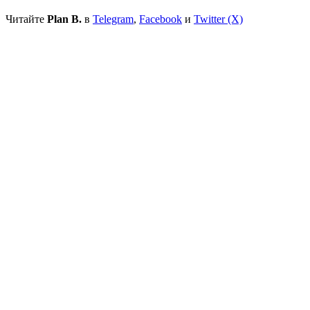
Читайте
Plan B.
в
Telegram
,
Facebook
и
Twitter (X)