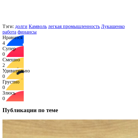
Тэги:
долги
Камволь
легкая промышленность
Лукашенко
работа
финансы
Нравится
4
Супер
0
Смешно
2
Удивительно
0
Грустно
0
Злюсь
0
Публикации по теме