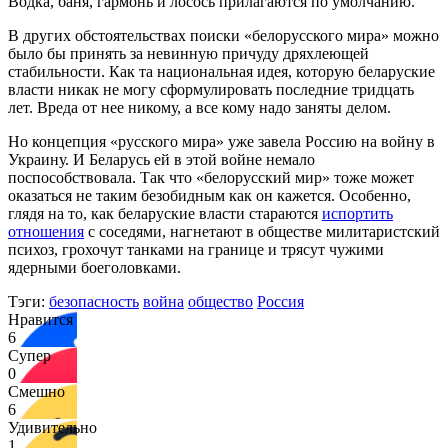
Водка, баня, гармонь и лосось прилагаются по умолчанию.
В других обстоятельствах поиски «белорусского мира» можно
было бы принять за невинную причуду дряхлеющей
стабильности. Как та национальная идея, которую беларуские
власти никак не могу сформулировать последние тридцать
лет. Вреда от нее никому, а все кому надо заняты делом.
Но концепция «русского мира» уже завела Россию на войну в
Украину. И Беларусь ей в этой войне немало
поспособствовала. Так что «белорусский мир» тоже может
оказаться не таким безобидным как он кажется. Особенно,
глядя на то, как беларуские власти стараются
испортить
отношения
с соседями, нагнетают в обществе милитаристский
психоз, грохочут танками на границе и трясут чужими
ядерными боеголовками.
Тэги:
безопасность
война
общество
Россия
Нравится
6
Супер
0
Смешно
6
Удивительно
1