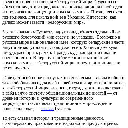
введении нового понятия «белорусский мир». Судя по его
объяснениям, это и продолжение поиска национальной идеи,
и продолжение концепции «русского мира». Последняя очень
пригодилась для начала войны в Украине. Интересно, как
далеко может завести «белорусский мир».
Зачем академику Гусакову вдруг понадобился отдельный от
русского белорусский мир сразу и не угадаешь. Возможно в
русском мире национальной идее, которую беларуские власти
ищут и не могут найти, стало уже тесно. Хочется уже куда-
нибудь расширить рамки. Правда, куда конкретно пока не
очень понятно. В первом приближении от концепции
«русского мира» «белорусский мир» ничем принципиально
не отличается.
«Следует особо подчеркнуть, что сегодня мы вводим в оборот
такое обобщающее для всей нашей гуманитаристики понятие,
как «белорусский мир», заранее утверждая, что оно включает
в себя целую систему общенациональных ценностей — от
древней истории и культуры до современного
мироустройства, включая традиционное мировоззрение
нашего народа», —
сказал
Гусаков.
То есть славная история и традиционные ценности.
Самодержавие, православие и народность предусмотрены.