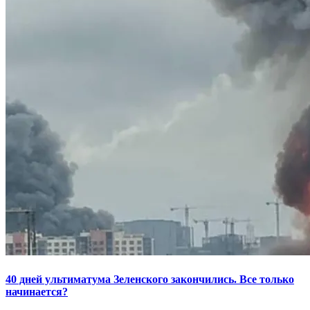
40 дней ультиматума Зеленского закончились. Все только
начинается?