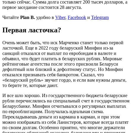
только сейчас. Сумма долга составляет 200 тысяч долларов, а
первое заседание состоится 28 августа.
Читайте
Plan B.
удобно в
Viber
,
Facebook
и
Telegram
Первая ласточка?
Очень может быть, что иск Марченко станет только первой
ласточкой. Еще в 2022 году беларуский Минфин из-за
санкций отказался от выплат по евробондам в валюте и
объявил, что будет платить в беларуских рублях. Мировые
рейтинговые агентства после этого присвоили Беларуси
дефолтный или близкий к дефолтному статус. Но Минфин
отказался признавать себя банкротом. Сказал, что
«беларуский рубль» звучит гордо, и если вам нужны деньги,
то берите те, которые дают.
И все шло хорошо. Из государственного бюджета беларуские
рубли перечислялись на специальный счет в государственном
Беларусбанке. Минфин отчитывался о регулярных выплатах
по еврооблигациям. Получалась идеальная схема.
Перекладываешь деньги из кармана в карман, и при этом
можно изображать из себя Ланистеров, которые всегда платят
по своим долгам. Особенно приятно, что многие держатели
беларуских облигаций оказались балованными и принимать