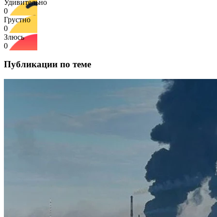
Удивительно
0
Грустно
0
Злюсь
0
Публикации по теме