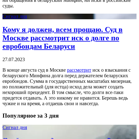
ни обращения в беларуский Минфин, ни иски в российские
суды.
Сигнал дня
Кому я должен, всем прощаю. Суд в
Москве рассмотрит иск о долге по
евробондам Беларуси
27.07.2023
В конце августа суд в Москве
рассмотрит
иск о взыскания с
беларуского Минфина долга перед держателем беларуских
евробондов. Сумма в государственных масштабах мизерная,
но положительный (для истца) исход дела может создать
нехороший прецедент. В том смысле, что долги все-таки
придется отдавать. А это никому не нравится. Берешь ведь
чужие и на время, а отдаешь свои и навсегда.
Популярное за 3 дня
Сигнал дня