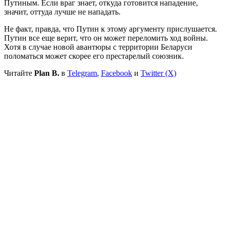
Путиным. Если враг знает, откуда готовится нападение,
значит, оттуда лучше не нападать.
Не факт, правда, что Путин к этому аргументу прислушается.
Путин все еще верит, что он может переломить ход войны.
Хотя в случае новой авантюры с территории Беларуси
поломаться может скорее его престарелый союзник.
Читайте
Plan B.
в
Telegram
,
Facebook
и
Twitter (X)