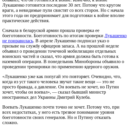
Лукашенко готовится последние 30 лет. Потому что кругом
враги, а невидимые пули свистят со всех сторон. Но с начала
этого года он предпринимает для подготовки к войне вполне
практические действия.
Сначала в беларуской армии прошла проверка ее
боеготовности. Боеготовность по итогам проверки
Лукашенко
не понравилась
. В апреле Лукашенко подписал указ о
призыве на службу офицеров запаса. А на прошлой неделе
объявил о проведении точечной мобилизации отдельных
воинских частей и сказал, что армия должна быть готова к
наземной операции. В понедельник Минобороны объявило о
проведении тренировки по применению ядерного оружия.
«Лукашенко уже как попугай это повторяет. Очевидно, что,
когда из уст такого человека звучат такие вещи — это не
просто бравада, а давление. Он воевать не хочет, но Путин
хочет, чтобы он воевал», — сказал бывший министр
иностранных дел Украины Дмитрий Кулеба.
Воевать Лукашенко почти точно не хочет. Потому что, при
всех недостатках, у него есть трезвое понимание уровня
боеготовности своих генералов. Но и Путину отказать
сложно.