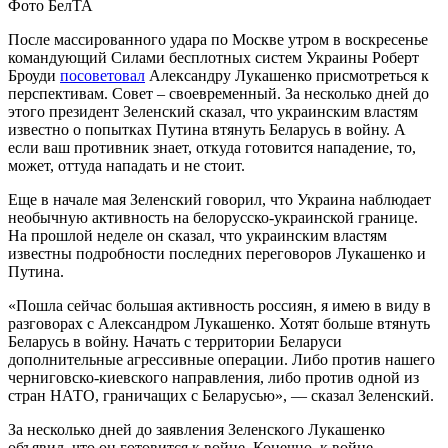
Фото БелТА
После массированного удара по Москве утром в воскресенье
командующий Силами бесплотных систем Украины Роберт
Броуди
посоветовал
Александру Лукашенко присмотреться к
перспективам. Совет – своевременный. За несколько дней до
этого президент Зеленский сказал, что украинским властям
известно о попытках Путина втянуть Беларусь в войну. А
если ваш противник знает, откуда готовится нападение, то,
может, оттуда нападать и не стоит.
Еще в начале мая Зеленский говорил, что Украина наблюдает
необычную активность на белорусско-украинской границе.
На прошлой неделе он сказал, что украинским властям
известны подробности последних переговоров Лукашенко и
Путина.
«Пошла сейчас большая активность россиян, я имею в виду в
разговорах с Александром Лукашенко. Хотят больше втянуть
Беларусь в войну. Начать с территории Беларуси
дополнительные агрессивные операции. Либо против нашего
черниговско-киевского направления, либо против одной из
стран НАТО, граничащих с Беларусью», — сказал Зеленский.
За несколько дней до заявления Зеленского Лукашенко
объявил, что он готовится к войне. Конечно, к войне