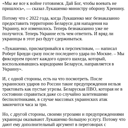
«Мы же все к войне готовимся. Дай Бог, чтобы воевать не
пришлось», — сказал Лукашенко министру оборону Хренину.
Потому что с 2022 года, когда Лукашенко мог безнаказанно
предоставить территорию Беларуси для нападения на
Украину, все изменилось. Теперь безнаказанно уже не
получится. Теперь Украине есть чем ответить. И вряд ли
украинцы в этот раз будут сдерживаться.
«Лукашенко, присматривайся к перспективам, — написал
Роберт Броуди сразу после последнего удара по Москве. – Мы
фиксируем пролет каждого одного шахеда, который,
воспользовавшись коридорами Беларуси, направляется в
Украину».
И, с одной стороны, есть на что посмотреть. После
украинских ударов по России такие предупреждения нельзя
трактовать как пустые угрозы. Беларуская ПВО, которая не в
состоянии справиться даже со случайно залетевшими
беспилотниками, в случае массовых украинских атак
закончится часа за три.
Но, с другой стороны, своими угрозами и предупреждениями
украинцы оказывают Лукашенко большую услугу. Потому что
дают ему дополнительный аргумент в переговорах с