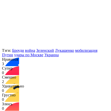
Тэги:
Броуди
война
Зеленский
Лукашенко
мобилизация
Путин
удары по Москве
Украина
Нравится
3
Супер
0
Смешно
2
Удивительно
0
Грустно
0
Злюсь
0