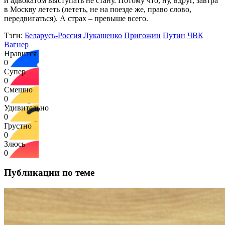
и адвокатом выступать не стану. Потому что, ну, вдруг, завтра
в Москву лететь (лететь, не на поезде же, право слово,
передвигаться). А страх – превыше всего.
Тэги:
Беларусь-Россия
Лукашенко
Пригожин
Путин
ЧВК
Вагнер
Нравится
0
Супер
0
Смешно
0
Удивительно
0
Грустно
0
Злюсь
0
Публикации по теме