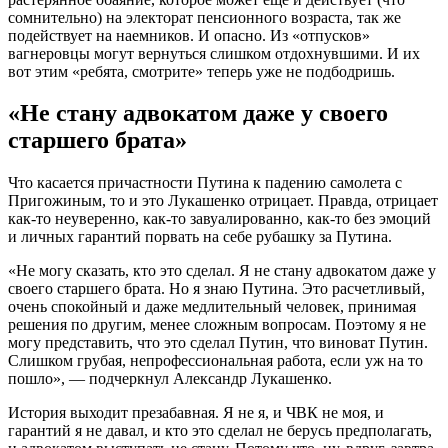
сомнительно) на электорат пенсионного возраста, так же
подействует на наемников. И опасно. Из «отпусков»
вагнеровцы могут вернуться слишком отдохнувшими. И их
вот этим «ребята, смотрите» теперь уже не подбодришь.
«Не стану адвокатом даже у своего
старшего брата»
Что касается причастности Путина к падению самолета с
Пригожиным, то и это Лукашенко отрицает. Правда, отрицает
как-то неуверенно, как-то завуалированно, как-то без эмоций
и личных гарантий порвать на себе рубашку за Путина.
«Не могу сказать, кто это сделал. Я не стану адвокатом даже у
своего старшего брата. Но я знаю Путина. Это расчетливый,
очень спокойный и даже медлительный человек, принимая
решения по другим, менее сложным вопросам. Поэтому я не
могу представить, что это сделал Путин, что виноват Путин.
Слишком грубая, непрофессиональная работа, если уж на то
пошло», — подчеркнул Александр Лукашенко.
История выходит презабавная. Я не я, и ЧВК не моя, и
гарантий я не давал, и кто это сделал не берусь предполагать,