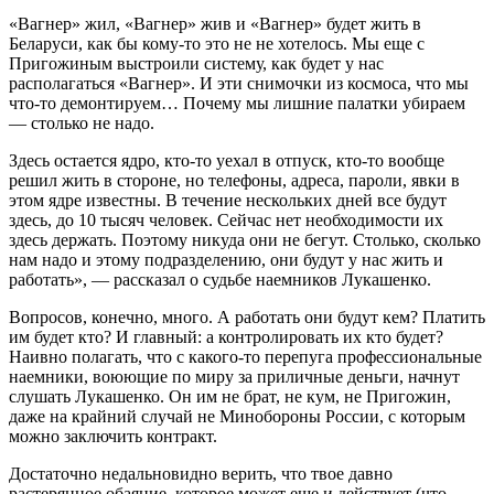
«Вагнер» жил, «Вагнер» жив и «Вагнер» будет жить в
Беларуси, как бы кому-то это не не хотелось. Мы еще с
Пригожиным выстроили систему, как будет у нас
располагаться «Вагнер». И эти снимочки из космоса, что мы
что-то демонтируем… Почему мы лишние палатки убираем
— столько не надо.
Здесь остается ядро, кто-то уехал в отпуск, кто-то вообще
решил жить в стороне, но телефоны, адреса, пароли, явки в
этом ядре известны. В течение нескольких дней все будут
здесь, до 10 тысяч человек. Сейчас нет необходимости их
здесь держать. Поэтому никуда они не бегут. Столько, сколько
нам надо и этому подразделению, они будут у нас жить и
работать», — рассказал о судьбе наемников Лукашенко.
Вопросов, конечно, много. А работать они будут кем? Платить
им будет кто? И главный: а контролировать их кто будет?
Наивно полагать, что с какого-то перепуга профессиональные
наемники, воюющие по миру за приличные деньги, начнут
слушать Лукашенко. Он им не брат, не кум, не Пригожин,
даже на крайний случай не Минобороны России, с которым
можно заключить контракт.
Достаточно недальновидно верить, что твое давно
растерянное обаяние, которое может еще и действует (что