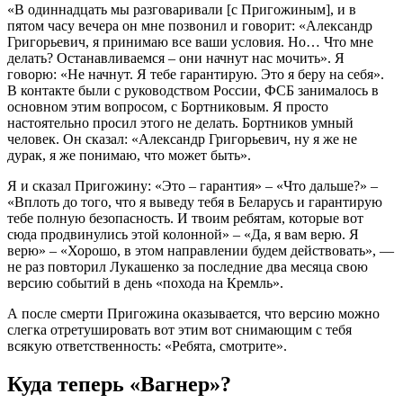
«В одиннадцать мы разговаривали [с Пригожиным], и в
пятом часу вечера он мне позвонил и говорит: «Александр
Григорьевич, я принимаю все ваши условия. Но… Что мне
делать? Останавливаемся – они начнут нас мочить». Я
говорю: «Не начнут. Я тебе гарантирую. Это я беру на себя».
В контакте были с руководством России, ФСБ занималось в
основном этим вопросом, с Бортниковым. Я просто
настоятельно просил этого не делать. Бортников умный
человек. Он сказал: «Александр Григорьевич, ну я же не
дурак, я же понимаю, что может быть».
Я и сказал Пригожину: «Это – гарантия» – «Что дальше?» –
«Вплоть до того, что я выведу тебя в Беларусь и гарантирую
тебе полную безопасность. И твоим ребятам, которые вот
сюда продвинулись этой колонной» – «Да, я вам верю. Я
верю» – «Хорошо, в этом направлении будем действовать», —
не раз повторил Лукашенко за последние два месяца свою
версию событий в день «похода на Кремль».
А после смерти Пригожина оказывается, что версию можно
слегка отретушировать вот этим вот снимающим с тебя
всякую ответственность: «Ребята, смотрите».
Куда теперь «Вагнер»?