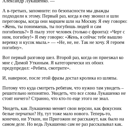
Александр Лукашенко. —
А в-третьих, запомните: по безопасности мы дважды
подходили к этому. Первый раз, когда я ему звонил и шли
переговоры, когда они маршем шли на Москву. Я ему говорю:
«Жень, ты понимаешь, ты погубишь людей и сам
погибнешь?» В пылу этот человек (только с фронта): «Черт с
ним, погибну!» Я ему говорю: «Жень, я сейчас тебе вышлю
веревку и кусок мыла.» — «Не, не, не. Так не хочу. Я героем
погибну».
Вот первый разговор шел. Второй раз, когда он приезжал ко
мне с Димой Уткиным. Я категорически их обоих
предупредил: «Ребята, смотрите».
И, наверное, после этой фразы достал кролика из шляпы.
Потому что куда смотреть ребятам, что нужно там увидеть –
решительно непонятно. Увидеть, что все слова Лукашенко не
стоят ничего? Странно, что кто-то еще этого не знал.
Увидеть, как Лукашенко меняет свои версии, как фокусник
белые перчатки? Ну, тут тоже мало нового. Теперь-то,
конечно, ни Уткин, ни Пригожин не расскажут, как было на
самом деле. Но ведь Лукашенко сам не раз рассказывал как.