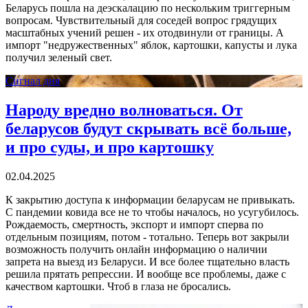
Беларусь пошла на деэскалацию по нескольким триггерным
вопросам. Чувствительный для соседей вопрос грядущих
масштабных учений решен - их отодвинули от границы. А
импорт "недружественных" яблок, картошки, капусты и лука
получил зеленый свет.
Сигнал дня
Народу вредно волноваться. От
беларусов будут скрывать всё больше,
и про суды, и про картошку
02.04.2025
К закрытию доступа к информации беларусам не привыкать.
С пандемии ковида все не то чтобы началось, но усугубилось.
Рождаемость, смертность, экспорт и импорт сперва по
отдельным позициям, потом - тотально. Теперь вот закрыли
возможность получить онлайн информацию о наличии
запрета на выезд из Беларуси. И все более тщательно власть
решила прятать репрессии. И вообще все проблемы, даже с
качеством картошки. Чтоб в глаза не бросались.