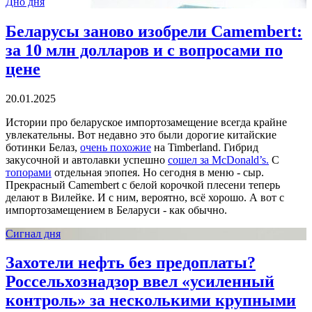
Дно дня
Беларусы заново изобрели Camembert:
за 10 млн долларов и с вопросами по
цене
20.01.2025
Истории про беларуское импортозамещение всегда крайне
увлекательны. Вот недавно это были дорогие китайские
ботинки Белаз,
очень похожие
на Timberland. Гибрид
закусочной и автолавки успешно
сошел за McDonald’s.
С
топорами
отдельная эпопея. Но сегодня в меню - сыр.
Прекрасный Camembert с белой корочкой плесени теперь
делают в Вилейке. И с ним, вероятно, всё хорошо. А вот с
импортозамещением в Беларуси - как обычно.
Сигнал дня
Захотели нефть без предоплаты?
Россельхознадзор ввел «усиленный
контроль» за несколькими крупными