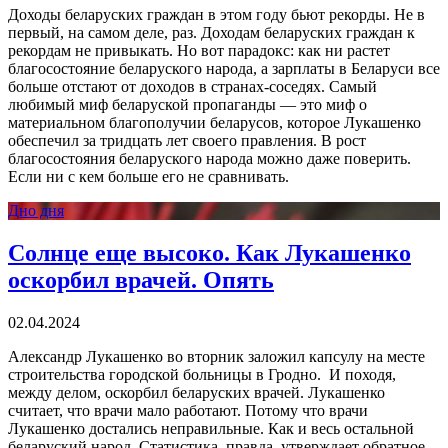
Доходы беларуских граждан в этом году бьют рекорды. Не в
первый, на самом деле, раз. Доходам беларуских граждан к
рекордам не привыкать. Но вот парадокс: как ни растет
благосостояние беларуского народа, а зарплаты в Беларуси все
больше отстают от доходов в странах-соседях. Самый
любимый миф беларуской пропаганды — это миф о
материальном благополучии беларусов, которое Лукашенко
обеспечил за тридцать лет своего правления. В рост
благосостояния беларуского народа можно даже поверить.
Если ни с кем больше его не сравнивать.
Дно дня
Солнце еще высоко. Как Лукашенко
оскорбил врачей. Опять
02.04.2024
Александр Лукашенко во вторник заложил капсулу на месте
строительства городской больницы в Гродно. И походя,
между делом, оскорбил беларуских врачей. Лукашенко
считает, что врачи мало работают. Потому что врачи
Лукашенко достались неправильные. Как и весь остальной
беларуский народ. Статистика, правда, утверждает обратное.