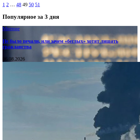
1
2
…
48
49
50
51
Популярное за 3 дня
Мнение
Не было печали, или зачем «беглых» хотят лишать
гражданства
06.08.2026