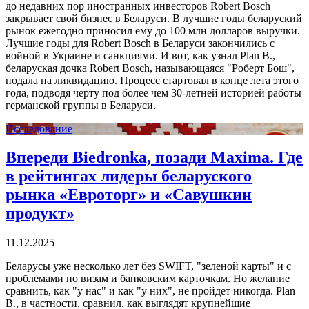
до недавних пор иностранных инвесторов Robert Bosсh
закрывает свой бизнес в Беларуси. В лучшие годы беларуский
рынок ежегодно приносил ему до 100 млн долларов выручки.
Лучшие годы для Robert Bosсh в Беларуси закончились с
войной в Украине и санкциями. И вот, как узнал Plan B.,
беларуская дочка Robert Bosсh, называющаяся "Роберт Бош",
подала на ликвидацию. Процесс стартовал в конце лета этого
года, подводя черту под более чем 30-летней историей работы
германской группы в Беларуси.
Исследование
Впереди Biedronka, позади Maxima. Где
в рейтингах лидеры беларуского
рынка «Евроторг» и «Савушкин
продукт»
11.12.2025
Беларусы уже несколько лет без SWIFT, "зеленой карты" и с
проблемами по визам и банковским карточкам. Но желание
сравнить, как "у нас" и как "у них", не пройдет никогда. Plan
B., в частности, сравнил, как выглядят крупнейшие