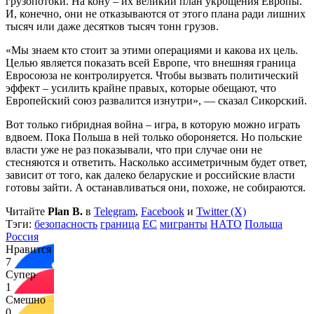
грузопотоки. На кону – их великий план укрощения Европы.
И, конечно, они не отказываются от этого плана ради лишних
тысяч или даже десятков тысяч тонн грузов.
«Мы знаем кто стоит за этими операциями и какова их цель.
Целью является показать всей Европе, что внешняя граница
Евросоюза не контролируется. Чтобы вызвать политический
эффект – усилить крайне правых, которые обещают, что
Европейский союз развалится изнутри», — сказал Сикорский.
Вот только гибридная война – игра, в которую можно играть
вдвоем. Пока Польша в ней только обороняется. Но польские
власти уже не раз показывали, что при случае они не
стесняются и ответить. Насколько ассиметричным будет ответ,
зависит от того, как далеко беларуские и российские власти
готовы зайти. А останавливаться они, похоже, не собираются.
Читайте
Plan B.
в
Telegram
,
Facebook
и
Twitter (X)
Тэги:
безопасность
граница
ЕС
мигранты
НАТО
Польша
Россия
Нравится
7
Супер
1
Смешно
0