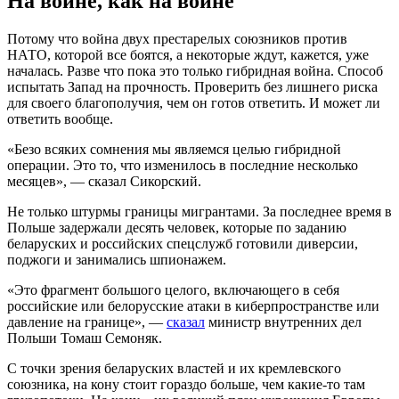
На войне, как на войне
Потому что война двух престарелых союзников против
НАТО, которой все боятся, а некоторые ждут, кажется, уже
началась. Разве что пока это только гибридная война. Способ
испытать Запад на прочность. Проверить без лишнего риска
для своего благополучия, чем он готов ответить. И может ли
ответить вообще.
«Безо всяких сомнения мы являемся целью гибридной
операции. Это то, что изменилось в последние несколько
месяцев», — сказал Сикорский.
Не только штурмы границы мигрантами. За последнее время в
Польше задержали десять человек, которые по заданию
беларуских и российских спецслужб готовили диверсии,
поджоги и занимались шпионажем.
«Это фрагмент большого целого, включающего в себя
российские или белорусские атаки в киберпространстве или
давление на границе», —
сказал
министр внутренних дел
Польши Томаш Семоняк.
С точки зрения беларуских властей и их кремлевского
союзника, на кону стоит гораздо больше, чем какие-то там