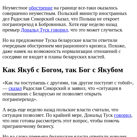
Неуместное
обострение
на границе все-таки оказалось
совершенно неуместным. Польский министр иностранных
дел Радослав Сикорский сказал, что Польша не откроет
погранпереход в Бобровниках. Хотя еще неделю назад
премьер
Дональд Туск говорил,
что это может случиться.
Но на предложение Туска беларуские власти ответили
очередным обострением миграционного кризиса. Похоже,
даже намек на возможность нормализации отношений с
соседями не входит в планы беларуских властей.
Как Якуб с Богом, так Бог с Якубом
«Как ты поступаешь с другими, так другие поступят с тобой»,
—
сказал
Радослав Сикорский и заявил, что «ситуация в
отношениях с Беларусью не позволяет открыть
погранпереход».
А ведь еще неделю назад польские власти считали, что
ситуация позволяет. По крайней мере, Дональд Туск
говорил
,
что они готовы рассмотреть этот вопрос, чтобы помочь
приграничному бизнесу.
Но на слова премьера беларуские власти ответили новыми