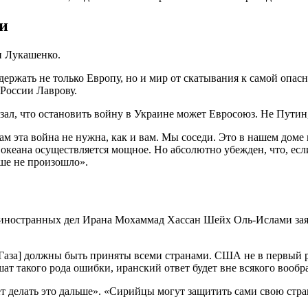
ти
и Лукашенко.
удержать не только Европу, но и мир от скатывания к самой опас
России Лаврову.
л, что остановить войну в Украине может Евросоюз. Не Путин, 
м эта война не нужна, как и вам. Мы соседи. Это в нашем доме 
а океана осуществляется мощное. Но абсолютно убежден, что, ес
ьше не произошло».
 иностранных дел Ирана Мохаммад Хассан Шейх Оль-Ислами заяв
 Газа] должны быть приняты всеми странами. США не в первый 
ршат такого рода ошибки, иранский ответ будет вне всякого вооб
ет делать это дальше». «Сирийцы могут защитить сами свою стра