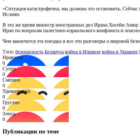
«Ситуация катастрофична, мы должны это остановить. Сейчас м
Ислами.
В это же время министр иностранных дел Ирана Хосейн Амир
Иран по вопросам палестино-израильского конфликта и опасно
Чем закончится эта поездка и все эти разговоры о мировой без
Тэги:
безопасность
Беларусь
война в Израиле
война в Украине
Нравится
0
Супер
0
Смешно
0
Удивительно
0
Грустно
0
Злюсь
0
Публикации по теме