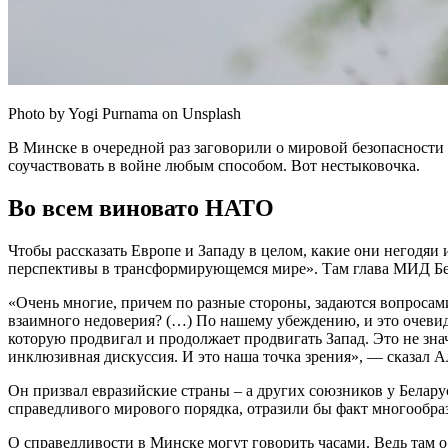
Photo by Yogi Purnama on Unsplash
В Минске в очередной раз заговорили о мировой безопасности и 
соучаствовать в войне любым способом. Вот нестыковочка.
Во всем виновато НАТО
Чтобы рассказать Европе и Западу в целом, какие они негодяи
перспективы в трансформирующемся мире». Там глава МИД Б
«Очень многие, причем по разные стороны, задаются вопросам
взаимного недоверия? (…) По нашему убеждению, и это очеви
которую продвигал и продолжает продвигать Запад. Это не зна
инклюзивная дискуссия. И это наша точка зрения», — сказал А
Он призвал евразийские страны – а других союзников у Белар
справедливого мирового порядка, отразили бы факт многообра
О справедливости в Минске могут говорить часами. Ведь там 