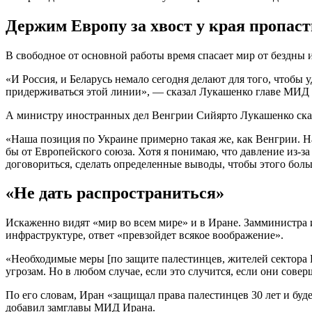
Держим Европу за хвост у края пропас
В свободное от основной работы время спасает мир от бездны 
«И Россия, и Беларусь немало сегодня делают для того, чтобы 
придерживаться этой линии», — сказал Лукашенко главе МИД 
А министру иностранных дел Венгрии Сийярто Лукашенко сказа
«Наша позиция по Украине примерно такая же, как Венгрии. На
бы от Европейского союза. Хотя я понимаю, что давление из-з
договориться, сделать определенные выводы, чтобы этого бол
«Не дать распространиться»
Искаженно видят «мир во всем мире» и в Иране. Замминистра
инфраструктуре, ответ «превзойдет всякое воображение».
«Необходимые меры [по защите палестинцев, жителей сектора
угрозам. Но в любом случае, если это случится, если они сове
По его словам, Иран «защищал права палестинцев 30 лет и буд
добавил замглавы МИД Ирана.