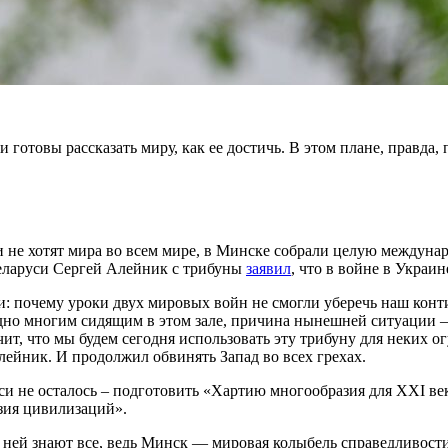
готовы рассказать миру, как ее достичь. В этом плане, правда, 
 и не хотят мира во всем мире, в Минске собрали целую междун
еларуси Сергей Алейник с трибуны
заявил
, что в войне в Украи
и: почему уроки двух мировых войн не смогли уберечь наш кон
дно многим сидящим в этом зале, причина нынешней ситуации 
чит, что мы будем сегодня использовать эту трибуну для неких 
лейник. И продолжил обвинять Запад во всех грехах.
уси не осталось – подготовить «Хартию многообразия для XXI в
зия цивилизаций».
о ней знают все, ведь Минск — мировая колыбель справедливости