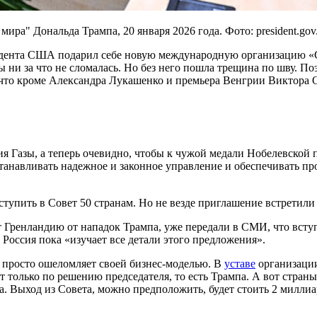
ра" Дональда Трампа, 20 января 2026 года. Фото: president.gov.
идента США подарил себе новую международную организацию «Со
ы ни за что не сломалась. Но без него пошла трещина по шву. П
что кроме Александра Лукашенко и премьера Венгрии Виктора Ор
я Газы, а теперь очевидно, чтобы к чужой медали Нобелевской
станавливать надежное и законное управление и обеспечивать п
ступить в Совет 50 странам. Но не везде приглашение встретили 
Гренландию от нападок Трампа, уже передали в СМИ, что вступа
 Россия пока «изучает все детали этого предложения».
а просто ошеломляет своей бизнес-моделью. В
уставе
организации
 только по решению председателя, то есть Трампа. А вот страны
ка. Выход из Совета, можно предположить, будет стоить 2 милли