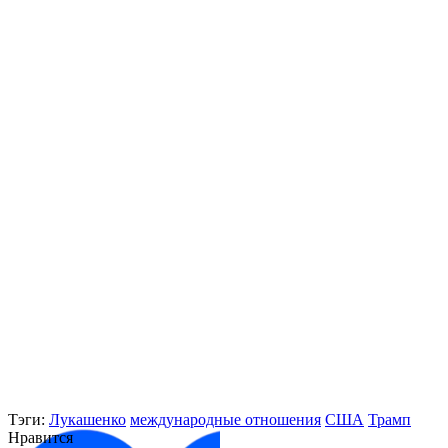
Тэги:
Лукашенко
международные отношения
США
Трамп
Нравится