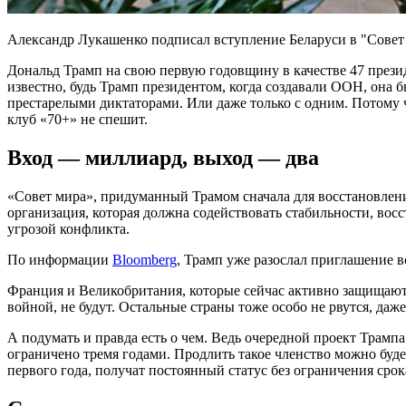
Александр Лукашенко подписал вступление Беларуси в "Совет ми
Дональд Трамп на свою первую годовщину в качестве 47 през
известно, будь Трамп президентом, когда создавали ООН, она б
престарелыми диктаторами. Или даже только с одним. Потому 
клуб «70+» не спешит.
Вход — миллиард, выход — два
«Совет мира», придуманный Трамом сначала для восстановлени
организация, которая должна содействовать стабильности, вос
угрозой конфликта.
По информации
Bloomberg
, Трамп уже разослал приглашение в
Франция и Великобритания, которые сейчас активно защищают 
войной, не будут. Остальные страны тоже особо не рвутся, даже
А подумать и правда есть о чем. Ведь очередной проект Трамп
ограничено тремя годами. Продлить такое членство можно будет
первого года, получат постоянный статус без ограничения сро