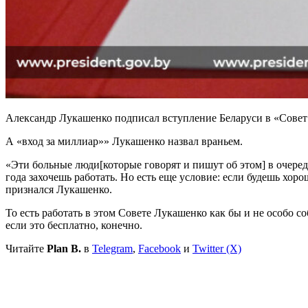
Александр Лукашенко подписал вступление Беларуси в «Совет ми
А «вход за миллиар»» Лукашенко назвал враньем.
«Эти больные люди[которые говорят и пишут об этом] в очеред
года захочешь работать. Но есть еще условие: если будешь хор
признался Лукашенко.
То есть работать в этом Совете Лукашенко как бы и не особо со
если это бесплатно, конечно.
Читайте
Plan B.
в
Telegram
,
Facebook
и
Twitter (X)