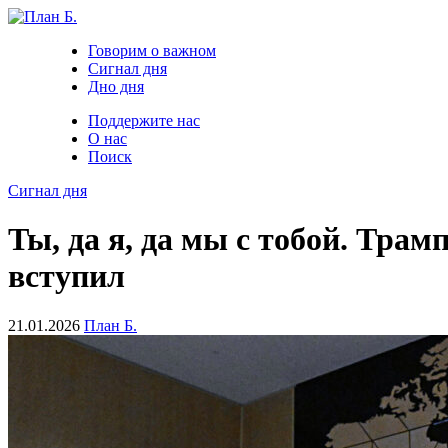
Говорим о важном
Сигнал дня
Дно дня
Поддержите нас
О нас
Поиск
Сигнал дня
Ты, да я, да мы с тобой. Тра
вступил
21.01.2026
План Б.