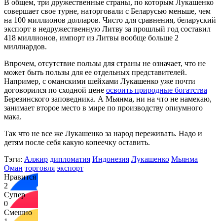
В общем, три дружественные страны, по которым Лукашенко
совершает свое турне, наторговали с Беларусью меньше, чем
на 100 миллионов долларов. Чисто для сравнения, беларуский
экспорт в недружественную Литву за прошлый год составил
418 миллионов, импорт из Литвы вообще больше 2
миллиардов.
Впрочем, отсутствие пользы для страны не означает, что не
может быть пользы для ее отдельных представителей.
Например, с оманскими шейхами Лукашенко уже почти
договорился по сходной цене
освоить природные богатства
Березинского заповедника. А Мьянма, ни на что не намекаю,
занимает второе место в мире по производству опиумного
мака.
Так что не все же Лукашенко за народ переживать. Надо и
детям после себя какую копеечку оставить.
Тэги:
Алжир
дипломатия
Индонезия
Лукашенко
Мьянма
Оман
торговля
экспорт
Нравится
2
Супер
0
Смешно