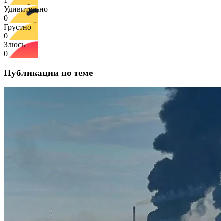
1
Удивительно
0
Грустно
0
Злюсь
0
Публикации по теме