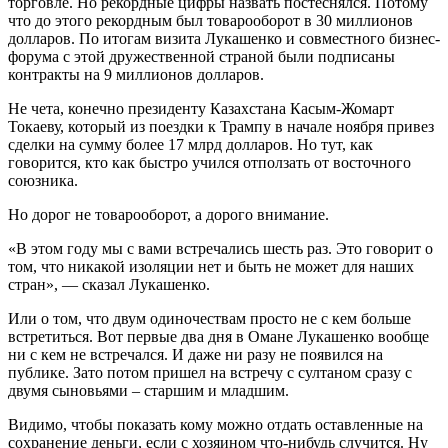
торговле. Но рекордные цифры назвать постеснялся. Потому
что до этого рекордным был товарооборот в 30 миллионов
долларов. По итогам визита Лукашенко и совместного бизнес-
форума с этой дружественной страной были подписаны
контракты на 9 миллионов долларов.
Не чета, конечно президенту Казахстана Касым-Жомарт
Токаеву, который из поездки к Трампу в начале ноября привез
сделки на сумму более 17 млрд долларов. Но тут, как
говорится, кто как быстро учился отползать от восточного
союзника.
Но дорог не товарооборот, а дорого внимание.
«В этом году мы с вами встречались шесть раз. Это говорит о
том, что никакой изоляции нет и быть не может для наших
стран», — сказал Лукашенко.
Или о том, что двум одиночествам просто не с кем больше
встретиться. Вот первые два дня в Омане Лукашенко вообще
ни с кем не встречался. И даже ни разу не появился на
публике. Зато потом пришел на встречу с султаном сразу с
двумя сыновьями – старшим и младшим.
Видимо, чтобы показать кому можно отдать оставленные на
сохранение деньги, если с хозяином что-нибудь случится. Ну