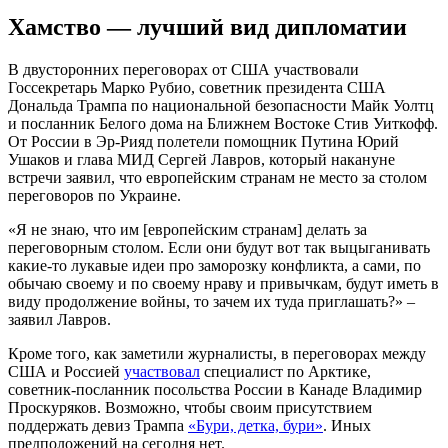
Хамство — лучший вид дипломатии
В двусторонних переговорах от США участвовали
Госсекретарь Марко Рубио, советник президента США
Дональда Трампа по национальной безопасности Майк Уолтц
и посланник Белого дома на Ближнем Востоке Стив Уиткофф.
От России в Эр-Рияд полетели помощник Путина Юрий
Ушаков и глава МИД Сергей Лавров, который накануне
встречи заявил, что европейским странам не место за столом
переговоров по Украине.
«Я не знаю, что им [европейским странам] делать за
переговорным столом. Если они будут вот так выцыганивать
какие-то лукавые идеи про заморозку конфликта, а сами, по
обычаю своему и по своему нраву и привычкам, будут иметь в
виду продолжение войны, то зачем их туда приглашать?» –
заявил Лавров.
Кроме того, как заметили журналисты, в переговорах между
США и Россией
участвовал
специалист по Арктике,
советник-посланник посольства России в Канаде Владимир
Проскуряков. Возможно, чтобы своим присутствием
поддержать девиз Трампа
«Бури, детка, бури»
. Иных
предположений на сегодня нет.