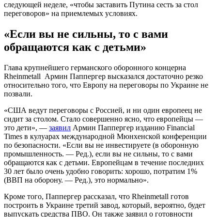
следующей неделе, «чтобы заставить Путина сесть за стол
переговоров» на приемлемых условиях.
«Если вы не сильны, то с вами
обращаются как с детьми»
Глава крупнейшего германского оборонного концерна
Rheinmetall Армин Паппергер высказался достаточно резко
относительно того, что Европу на переговоры по Украине не
позвали.
«США ведут переговоры с Россией, и ни один европеец не
сидит за столом. Стало совершенно ясно, что европейцы —
это дети», —
заявил
Армин Паппергер изданию Financial
Times в кулуарах международной Мюнхенской конференции
по безопасности. «Если вы не инвестируете (в оборонную
промышленность. — Ред.), если вы не сильны, то с вами
обращаются как с детьми. Европейцам в течение последних
30 лет было очень удобно говорить: хорошо, потратим 1%
(ВВП на оборону. — Ред.), это нормально».
Кроме того, Паппергер рассказал, что Rheinmetall готов
построить в Украине третий завод, который, вероятно, будет
выпускать средства ПВО. Он также заявил о готовности