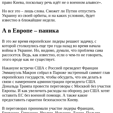
право Киева, поскольку речь идёт не о военном альянсе».
Но все это – лишь слова. Сможет ли Путин отпустить
Украину из своей орбиты, и на каких условиях, будет
известно в ближайшие недели.
А в Европе – паника
В это же время европейские лидеры решают задачку, с
которой столкнулись еще три года назад во время начала
войны в Украине. Но, видимо, думали, что проблема сама
рассосется. Ведь, как известно, если о чем-то не говорить,
этого вроде как не существует.
Накануне встречи США с Россией президент Франции
Эммануэль Макрон собрал в Париже экстренный саммит глав
европейских государств, чтобы обсудить, что им делать в
связи с намерением администрации президента США
Дональда Трампа провести переговоры с Москвой без участия
Европы. И как увеличить расходы на оборону, раз США хотят
оставить ЕС без военной помощи. А также какие
предоставить гарантии безопасности Киеву.
В переговорах принимали участие лидеры Франции,
Британии, Германии, Италии, Испании, Дании, Польши,