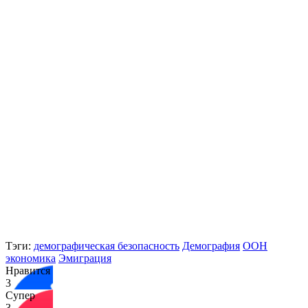
Тэги:
демографическая безопасность
Демография
ООН
экономика
Эмиграция
Нравится
3
Супер
3