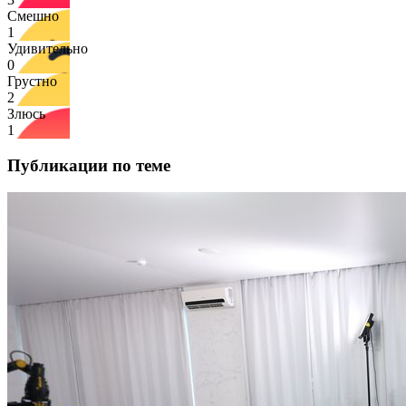
Смешно
1
Удивительно
0
Грустно
2
Злюсь
1
Публикации по теме