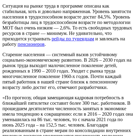
Ситуация на рынке труда в программе описана как
стабильная, хоть и довольно напряженная. Уровень занятости
населения в трудоспособном возрасте достиг 84,5%. Уровень
безработицы лиц в трудоспособном возрасте по методологии
МОТ был очень низким — 2,6%. То есть свободных трудовых
ресурсов в стране — минимум. Не удивительно, что
приходится устраивать
рейды по тунеядцам
и завлекать на
работу
пенсионеров
.
Старение населения — системный вызов устойчивому
социально-экономическому развитию. В 2026 – 2030 годах на
рынок труда выходит малочисленное поколение детей,
рожденных в 1990 – 2010 годах. Уходит с рынка труда
многочисленное поколение 1960-х годов. Почти каждый
пятый работник в нашей стране близок к пенсионному
возрасту либо достиг его, отмечают разработчики.
«По прогнозу, общая замещающая кадровая потребность в
ближайшей пятилетке составит более 300 тыс. работников. В
прошедшем десятилетии численность занятых в экономике
имела тенденцию к сокращению: если в 2016 – 2020 годах она
уменьшилась на 86 тыс. человек, то с начала 2021 года по
июнь 2025 года – на 152,5 тыс. человек. Благодаря
реализованным в стране мерам по консолидации внутренних
трудовых ресурсов увеличивается численность молодежи,