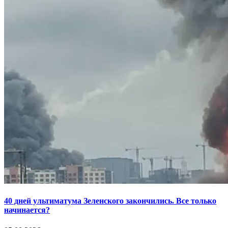
40 дней ультиматума Зеленского закончились. Все только
начинается?