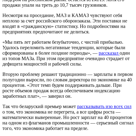
продажи упали на треть до 10,7 тысяч грузовиков.
Несмотря на проседание, МАЗ и КАМАЗ чувствуют себя
неплохо за счет российского оборонзаказа. Эти поставки не
входят в «гражданскую» статистику. Но подробностями на
предприятиях предпочитают не делиться.
«Мы пять лет работаем безубыточно, с чистой прибылью.
Удалось переломить негативные тенденции, которые были
сформированы в более поздние периоды», —
рассказал
один
из топов МАЗа. При этом предприятие очевидно страдает от
дефицита мощностей и рабочей силы.
Вторую проблему решают традиционно — зарплаты в первом
полугодии выросли, по словам директора по экономике на 40
процентов. «Этот темп будем поддерживать дальше. При
росте объемов продаж всегда обеспечиваем индексацию
заработных плат», — заверил он.
Так что беларуский премьер может
рассказывать изо всех сил
о том, что экономика не перегрета, а все цифры роста —
математически выверенные. Но рост зарплат на 40 процентов
на одном из флагманов промышленности — серьезный сигнал
того, что экономика работает на пределе.