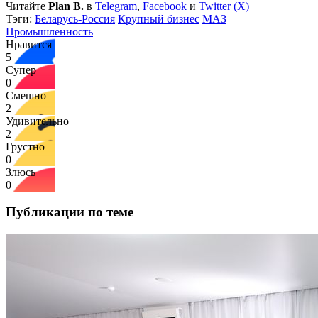
Читайте
Plan B.
в
Telegram
,
Facebook
и
Twitter (X)
Тэги:
Беларусь-Россия
Крупный бизнес
МАЗ
Промышленность
Нравится
5
Супер
0
Смешно
2
Удивительно
2
Грустно
0
Злюсь
0
Публикации по теме