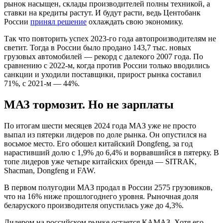
рынок насыщен, склады производителей полны техникой, а
ставки на кредиты растут. И будут расти, ведь Центобанк
России
принял решение
охлаждать свою экономику.
Так что повторить успех 2023-го года автопроизводителям не
светит. Тогда в России было продано 143,7 тыс. новых
грузовых автомобилей — рекорд с далекого 2007 года. По
сравнению с 2022-м, когда против России только вводились
санкции и уходили поставщики, прирост рынка составил
71%, с 2021-м — 44%.
МАЗ тормозит. Но не зарплаты
По итогам шести месяцев 2024 года МАЗ уже не просто
выпал из пятерки лидеров по доле рынка. Он опустился на
восьмое место. Его обошел китайский Dongfeng, за год
нарастивший долю с 1,9% до 6,4% и ворвавшийся в пятерку. В
топе лидеров уже четыре китайских бренда — SITRAK,
Shacman, Dongfeng и FAW.
В первом полугодии МАЗ продал в России 2575 грузовиков,
что на 16% ниже прошлогоднего уровня. Рыночная доля
беларуского производителя опустилась уже до 4,3%.
Лидером на российском рынке остается КАМАЗ. Хотя его