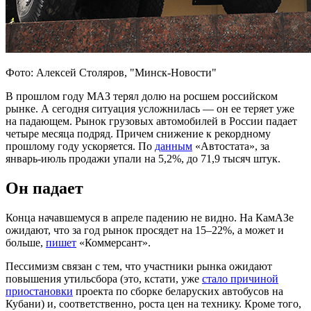
Фото: Алексей Столяров, "Минск-Новости"
В прошлом году МАЗ терял долю на росшем российском
рынке. А сегодня ситуация усложнилась — он ее теряет уже
на падающем. Рынок грузовых автомобилей в России падает
четыре месяца подряд. Причем снижение к рекордному
прошлому году ускоряется. По
данным
«Автостата», за
январь-июль продажи упали на 5,2%, до 71,9 тысяч штук.
Он падает
Конца начавшемуся в апреле падению не видно. На КамАЗе
ожидают, что за год рынок просядет на 15–22%, а может и
больше,
пишет
«Коммерсант».
Пессимизм связан с тем, что участники рынка ожидают
повышения утильсбора (это, кстати, уже
стало причиной
приостановки
проекта по сборке беларуских автобусов на
Кубани) и, соответственно, роста цен на технику. Кроме того,