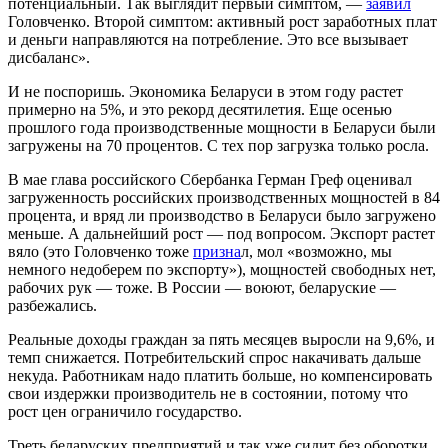
потенциальный. Так выглядит первый симптом, —
заявил
Головченко. Второй симптом: активный рост заработных плат
и деньги направляются на потребление. Это все вызывает
дисбаланс».
И не поспоришь. Экономика Беларуси в этом году растет
примерно на 5%, и это рекорд десятилетия. Еще осенью
прошлого года производственные мощности в Беларуси были
загружены на 70 процентов. С тех пор загрузка только росла.
В мае глава российского Сбербанка Герман Греф оценивал
загруженность российских производственных мощностей в 84
процента, и вряд ли производство в Беларуси было загружено
меньше. А дальнейший рост — под вопросом. Экспорт растет
вяло (это Головченко тоже
призна
л, мол «возможно, мы
немного недоберем по экспорту»), мощностей свободных нет,
рабочих рук — тоже. В России — воюют, беларуские —
разбежались.
Реальные доходы граждан за пять месяцев выросли на 9,6%, и
темп снижается. Потребительский спрос накачивать дальше
некуда. Работникам надо платить больше, но компенсировать
свои издержки производитель не в состоянии, потому что
рост цен ограничило государство.
Треть беларуских предприятий и так уже сидит без оборотки.