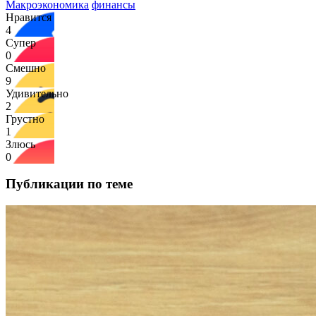
Макроэкономика
финансы
Нравится
4
Супер
0
Смешно
9
Удивительно
2
Грустно
1
Злюсь
0
Публикации по теме