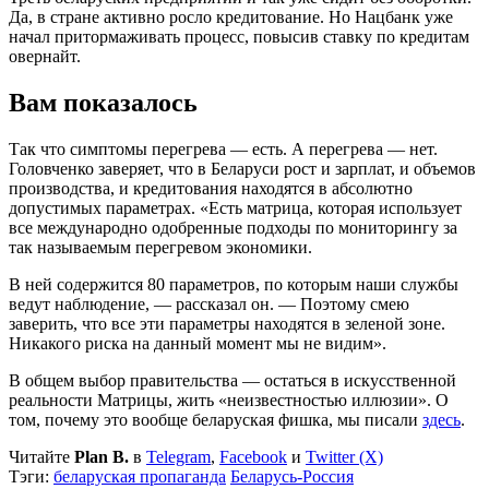
Да, в стране активно росло кредитование. Но Нацбанк уже
начал притормаживать процесс, повысив ставку по кредитам
овернайт.
Вам показалось
Так что симптомы перегрева — есть. А перегрева — нет.
Головченко заверяет, что в Беларуси рост и зарплат, и объемов
производства, и кредитования находятся в абсолютно
допустимых параметрах. «Есть матрица, которая использует
все международно одобренные подходы по мониторингу за
так называемым перегревом экономики.
В ней содержится 80 параметров, по которым наши службы
ведут наблюдение, — рассказал он. — Поэтому смею
заверить, что все эти параметры находятся в зеленой зоне.
Никакого риска на данный момент мы не видим».
В общем выбор правительства — остаться в искусственной
реальности Матрицы, жить «неизвестностью иллюзии». О
том, почему это вообще беларуская фишка, мы писали
здесь
.
Читайте
Plan B.
в
Telegram
,
Facebook
и
Twitter (X)
Тэги:
беларуская пропаганда
Беларусь-Россия