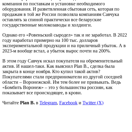
компания по поставкам и установке необходимого
оборудования. И разветвленная сбытовая сеть, которая по
продажам в той же России позволяла компаниям Савчука
оставлять за спиной практически все беларуские
государственные молокозаводы и холдинги.
Однако его «Ровеньский сыродел» так и не заработал. В 2022
году наработал примерно на 100 тыс. долларов
экспериментальной продукции и на приличный убыток. А в
2023-м вообще встал, а убыток вырос почти на 200%.
В этом году Савчук искал покупателя на обременительный
актив. И нашел-таки. Как выяснил Plan B., сделка была
закрыта в конце ноября. Кто купил такой актив?
Покупателями стали предприниматели из другой соседней
области – Воронежской. Им тем более не привыкать. Ведь
«Бомбить Воронеж» – это у большинства россиян, как
показывает все происходящее, в крови.
Читайте
Plan B.
в
Telegram
,
Facebook
и
Twitter (X)