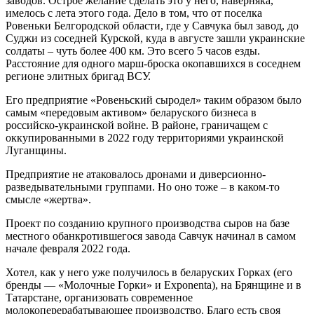
заводов. Острое желание сделать это у него, наверняка,
имелось с лета этого года. Дело в том, что от поселка
Ровеньки Белгородской области, где у Савчука был завод, до
Суджи из соседней Курской, куда в августе зашли украинские
солдаты – чуть более 400 км. Это всего 5 часов езды.
Расстояние для одного марш-броска окопавшихся в соседнем
регионе элитных бригад ВСУ.
Его предприятие «Ровеньский сыродел» таким образом было
самым «передовым активом» беларуского бизнеса в
российско-украинской войне. В районе, граничащем с
оккупированными в 2022 году территориями украинской
Луганщины.
Предприятие не атаковалось дронами и диверсионно-
разведывательными группами. Но оно тоже – в каком-то
смысле «жертва».
Проект по созданию крупного производства сыров на базе
местного обанкротившегося завода Савчук начинал в самом
начале февраля 2022 года.
Хотел, как у него уже получилось в беларуских Горках (его
бренды — «Молочные Горки» и Exponenta), на Брянщине и в
Татарстане, организовать современное
молокоперерабатывающее производство. Благо есть своя