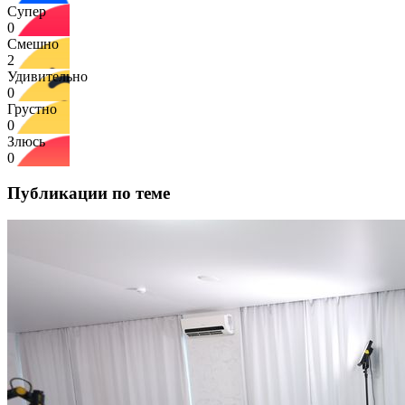
Супер
0
Смешно
2
Удивительно
0
Грустно
0
Злюсь
0
Публикации по теме