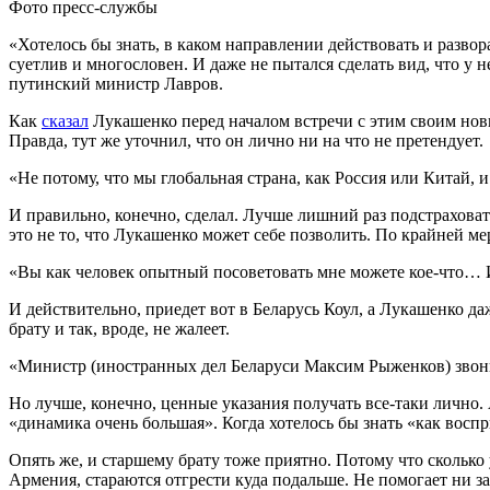
Фото пресс-службы
«Хотелось бы знать, в каком направлении действовать и раз
суетлив и многословен. И даже не пытался сделать вид, что у н
путинский министр Лавров.
Как
сказал
Лукашенко перед началом встречи с этим своим нов
Правда, тут же уточнил, что он лично ни на что не претендует.
«Не потому, что мы глобальная страна, как Россия или Китай, 
И правильно, конечно, сделал. Лучше лишний раз подстраховать
это не то, что Лукашенко может себе позволить. По крайней м
«Вы как человек опытный посоветовать мне можете кое-что… 
И действительно, приедет вот в Беларусь Коул, а Лукашенко даж
брату и так, вроде, не жалеет.
«Министр (иностранных дел Беларуси Максим Рыженков) звони
Но лучше, конечно, ценные указания получать все-таки лично.
«динамика очень большая». Когда хотелось бы знать «как вос
Опять же, и старшему брату тоже приятно. Потому что сколько 
Армения, стараются отгрести куда подальше. Не помогает ни за