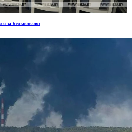
ся за Белкоопсоюз