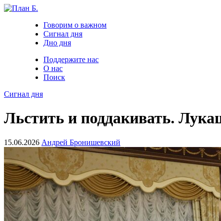
Говорим о важном
Сигнал дня
Дно дня
Поддержите нас
О нас
Поиск
Сигнал дня
Льстить и поддакивать. Лука
15.06.2026
Андрей Бронишевский