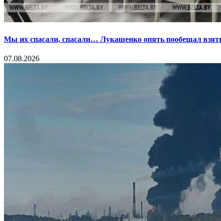
Мы их спасали, спасали… Лукашенко опять пообещал взять
07.08.2026