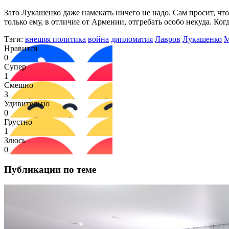
Зато Лукашенко даже намекать ничего не надо. Сам просит, чт
только ему, в отличие от Армении, отгребать особо некуда. Ко
Тэги:
внешяя политика
война
дипломатия
Лавров
Лукашенко
Нравится
0
Супер
1
Смешно
3
Удивительно
0
Грустно
1
Злюсь
0
Публикации по теме