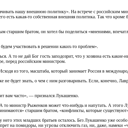
ворачивать нашу внешнюю политику». На встрече с российским 
его есть какая-то собственная внешняя политика. Так что кроме 
ым старшим братом, он хотел бы поделиться «мнениями, впечат
и будем участвовать в решении каких-то проблем».
ся. А то не дай Бог гость заподозрит, что у хозяина есть каки
ере, перед российским министром.
Исходя из того, масштаба, который занимает Россия в междуна
е не будет знать, о чем с ним разговаривать. Если, конечно, Ла
т вам часто», — признался Лукашенко.
 А то министр Рыженков может что-нибудь и напутать. А этого Л
принимаются» старшим братом, «конфликты, которые существуют»
у него этих младших братьев осталось. Без Лукашенко уже особо
прет на помидоры, ни угрозы отключить газ, ни, даже, намеки «ч