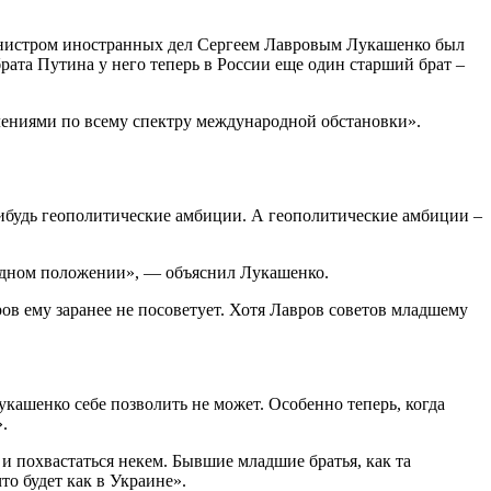
министром иностранных дел Сергеем Лавровым Лукашенко был
брата Путина у него теперь в России еще один старший брат –
лениями по всему спектру международной обстановки».
е-нибудь геополитические амбиции. А геополитические амбиции –
родном положении», — объяснил Лукашенко.
вров ему заранее не посоветует. Хотя Лавров советов младшему
укашенко себе позволить не может. Особенно теперь, когда
.
 и похвастаться некем. Бывшие младшие братья, как та
то будет как в Украине».