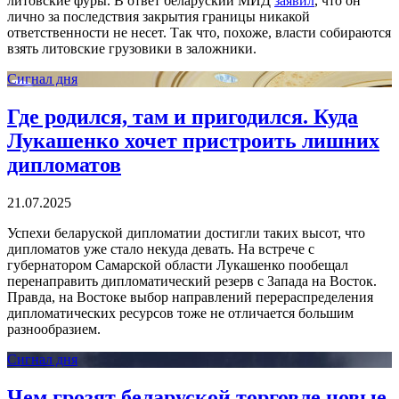
литовские фуры. В ответ беларуский МИД
заявил
, что он
лично за последствия закрытия границы никакой
ответственности не несет. Так что, похоже, власти собираются
взять литовские грузовики в заложники.
Сигнал дня
Где родился, там и пригодился. Куда
Лукашенко хочет пристроить лишних
дипломатов
21.07.2025
Успехи беларуской дипломатии достигли таких высот, что
дипломатов уже стало некуда девать. На встрече с
губернатором Самарской области Лукашенко пообещал
перенаправить дипломатический резерв с Запада на Восток.
Правда, на Востоке выбор направлений перераспределения
дипломатических ресурсов тоже не отличается большим
разнообразием.
Сигнал дня
Чем грозят беларуской торговле новые