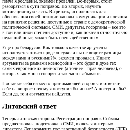
плача Ярославны, экзамен провален. Во-первых, стоит
разобраться в сути поправок. Во-вторых, изучить
мотивационную часть. В-третьих, использовать для
обоснования своей позиции каналы коммуникации и влияния
на принятие решение, доступные в стране с демократической
политической системой. СМИ, депутаты, госорганы – все это
в той или иной степени доступно и, как показал относительно
недавний опыт, может быть очень действенным.
Еще про беларусов. Как только в качестве аргумента
используется что-то вроде «неужели вы не видите разницы
между нами и русскими?!», экзамен провален. Ищите
аргументы за рамками ксенофобии – это будет в духе тех
самых европейских ценностей (а точнее – прав человека), о
которых так много говорят и так часто забывают.
Поставьте себя на место принимающей стороны и ответьте
себе на вопрос: почему я поступил бы иначе? А поступил бы?
Если да, то и аргументы найдутся.
Литовский ответ
Теперь литовская сторона. Регистрации поправок Сеймом
предшествовала подготовка в СМИ, включая интервью
директора Департамента государственной безопасности (ДГБ)