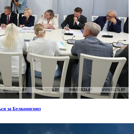
ся за Белкоопсоюз