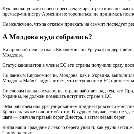
Лукашенко устами своего пресс-секретаря отреагировал свысо
премьер-министру Армении не торопиться, не принимать посп
Не исключено, что за отказом приехать на саммит последует р
А Молдова куда собралась?
На прошлой неделе глава Еврокомиссии Урсула фон дер Ляйен
Молдовы.
Статус кандидатов в члены ЕС эти страны получили сразу после
По данным Еврокомиссии, Молдова, как и Украина, выполнила
Молдовы Майя Санду считает, что вступление в ЕС принесет м
По словам главы государства, страна работает над тем, что Пр
Украины, не должен помешать вступить стране в ЕС.
«Мы работаем над урегулированием приднестровского конфлик
Брюссель также говорит об этом. В худшем случае, если не уд
шага — сначала правый берег Днестра, а затем левый берег.
Когда наши граждане с левого берега увидят, как улучшается ж
Санду на днях.