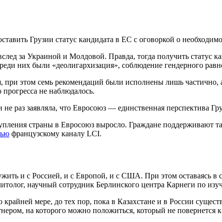
ставить Грузии статус кандидата в ЕС с оговоркой о необходим
вслед за Украиной и Молдовой. Правда, тогда получить статус к
Среди них были «деолигархизация», соблюдение гендерного равн
я, при этом семь рекомендаций были исполнены лишь частично,
прогресса не наблюдалось.
и не раз заявляла, что Евросоюз — единственная перспектива Гр
упления страны в Евросоюз выросло. Граждане поддерживают та
вью
французскому каналу LCI.
жить и с Россией, и с Европой, и с США. При этом оставаясь в 
олитолог, научный сотрудник Берлинского центра Карнеги по из
 крайней мере, до тех пор, пока в Казахстане и в России суще
ером, на которого можно положиться, который не повернется к 