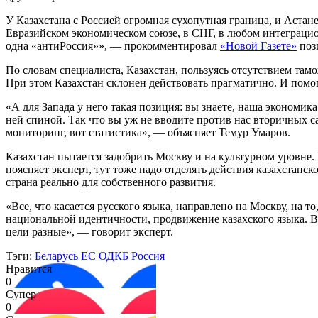
У Казахстана с Россией огромная сухопутная граница, и Астане
Евразийском экономическом союзе, в СНГ, в любом интеграцион
одна «антиРоссия»», — прокомментировал
«Новой Газете»
поз
По словам специалиста, Казахстан, пользуясь отсутствием т
При этом Казахстан склонен действовать прагматично. И помог
«А для Запада у него такая позиция: вы знаете, наша экономи
ней спиной. Так что вы уж не вводите против нас вторичных с
мониторинг, вот статистика», — объясняет Темур Умаров.
Казахстан пытается задобрить Москву и на культурном уровне.
поясняет эксперт, тут тоже надо отделять действия казахстанск
страна реально для собственного развития.
«Все, что касается русского языка, направлено на Москву, на 
национальной идентичности, продвижение казахского языка. В 
цели разные», — говорит эксперт.
Тэги:
Беларусь
ЕС
ОДКБ
Россия
Нравится
0
Супер
0