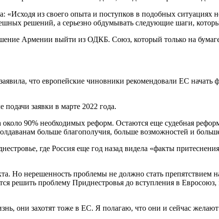
ка: «Исходя из своего опыта и поступков в подобных ситуациях
ешных решений, а серьезно обдумывать следующие шаги, которы
ешение Армении выйти из ОДКБ. Союз, который только на бумаге 
 заявила, что европейские чиновники рекомендовали ЕС начать
 подачи заявки в марте 2022 года.
 около 90% необходимых реформ. Остаются еще судебная реформ
олдаванам больше благополучия, больше возможностей и больше 
иднестровье, где Россия еще год назад видела «факты притеснени
та. Но нерешенность проблемы не должно стать препятствием н
астся решить проблему Приднестровья до вступления в Евросоюз,
изнь, они захотят тоже в ЕС. Я полагаю, что они и сейчас жела