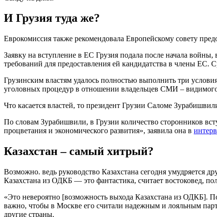
И Грузия туда же?
Еврокомиссия также рекомендовала Европейскому совету предо
Заявку на вступление в ЕС Грузия подала после начала войны, 
требований для предоставления ей кандидатства в члены ЕС. 
Грузинским властям удалось полностью выполнить три услови
уголовных процедур в отношении владельцев СМИ – видимого 
Что касается властей, то президент Грузии Саломе Зурабишвил
По словам Зурабишвили, в Грузии количество сторонников вст
процветания и экономического развития», заявила она в
интер
Казахстан – самый хитрый?
Возможно. ведь руководство Казахстана сегодня умудряется дру
Казахстана из ОДКБ — это фантастика, считает востоковед, п
«Это невероятно [возможность выхода Казахстана из ОДКБ]. По
важно, чтобы в Москве его считали надежным и лояльным партн
другие страны.