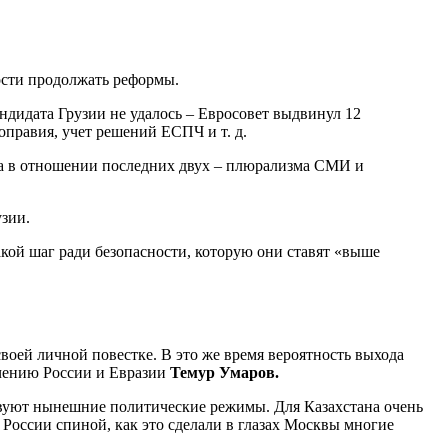
ости продолжать реформы.
андидата Грузии не удалось – Евросовет выдвинул 12
оправия, учет решений ЕСПЧ и т. д.
 а в отношении последних двух – плюрализма СМИ и
узии.
кой шаг ради безопасности, которую они ставят «выше
своей личной повестке. В это же время вероятность выхода
учению России и Евразии
Темур Умаров.
ствуют нынешние политические режимы. Для Казахстана очень
России спиной, как это сделали в глазах Москвы многие