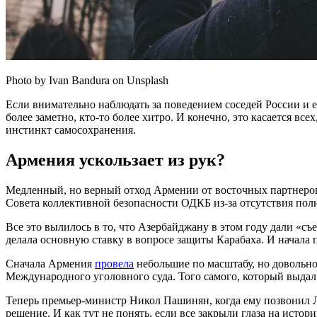
Photo by Ivan Bandura on Unsplash
Если внимательно наблюдать за поведением соседей России и 
более заметно, кто-то более хитро. И конечно, это касается все
инстинкт самосохранения.
Армения ускользает из рук?
Медленный, но верный отход Армении от восточных партнеров
Совета коллективной безопасности ОДКБ из-за отсутствия по
Все это вылилось в то, что Азербайджану в этом году дали «съ
делала основную ставку в вопросе защиты Карабаха. И начала 
Сначала Армения
провела
небольшие по масштабу, но довольн
Международного уголовного суда. Того самого, который выдал 
Теперь премьер-министр Никол Пашинян, когда ему позвонил Л
решение. И как тут не понять, если все закрыли глаза на исто