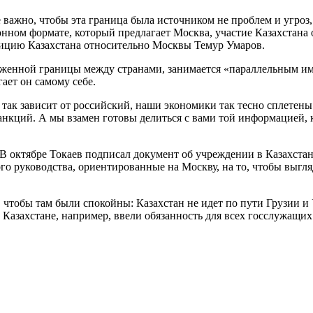
 важно, чтобы эта граница была источником не проблем и угроз,
ном формате, который предлагает Москва, участие Казахстана о
ицию Казахстана относительно Москвы Темур Умаров.
аможенной границы между странами, занимается «параллельным 
ает он самому себе.
ка так зависит от российский, наши экономики так тесно сплете
анкций. А мы взамен готовы делиться с вами той информацией, 
 В октябре Токаев подписал документ об учреждении в Казахста
ого руководства, ориентированные на Москву, на то, чтобы выгляд
то, чтобы там были спокойны: Казахстан не идет по пути Грузии
Казахстане, например, ввели обязанность для всех госслужащих 