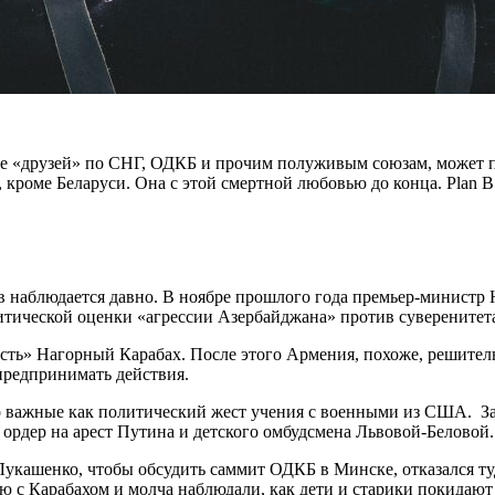
ее «друзей» по СНГ, ОДКБ и прочим полуживым союзам, может по
х, кроме Беларуси. Она с этой смертной любовью до конца. Plan B
 наблюдается давно. В ноябре прошлого года премьер-министр
литической оценки «агрессии Азербайджана» против суверените
есть» Нагорный Карабах. После этого Армения, похоже, решитель
предпринимать действия.
о важные как политический жест учения с военными из США. З
ордер на арест Путина и детского омбудсмена Львовой-Беловой.
укашенко, чтобы обсудить саммит ОДКБ в Минске, отказался ту
рию с Карабахом и молча наблюдали, как дети и старики покидают