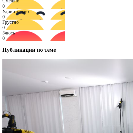
Смешно
0
Удивительно
0
Грустно
0
Злюсь
0
Публикации по теме