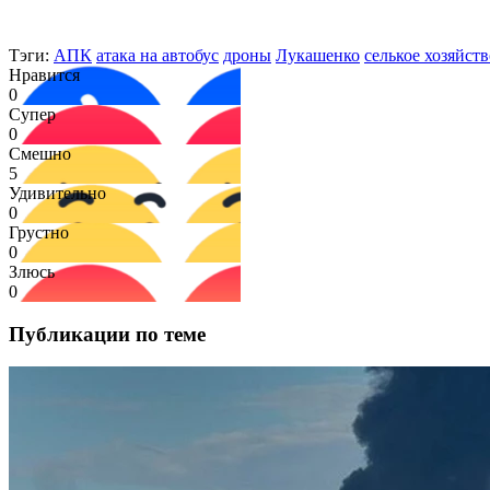
Тэги:
АПК
атака на автобус
дроны
Лукашенко
селькое хозяйств
Нравится
0
Супер
0
Смешно
5
Удивительно
0
Грустно
0
Злюсь
0
Публикации по теме