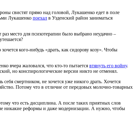
 дроны свистят прямо над головой, Лукашенко едет в поле
етьми Лукашенко
поехал
в Узденский район заниматься
т раз место для психотерапии было выбрано неудачно –
утешается?
 хочется кого-нибудь «драть, как сидорову козу». Чтобы
енко вчера жаловался, что кто-то пытается
втянуть его войну
.
нский, но конспирологические версии никто не отменял.
ь себя смертником, не хочется уже никого драть. Хочется
озяйство. Потому что в отличие от передовых молочно-товарных
отому что есть дисциплина. А после таких приятных слов
деле никакие реформы и даже модернизации. А нужно, чтобы