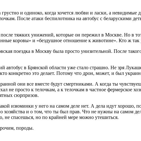
да грустно и одиноко, когда хочется любви и ласки, а невидимые
 тёлочкам. После атаки беспилотника на автобус с беларускими д
, после тяжких унижений, которые он пережил в Москве. Но в то
анные коровы» и «бездушное отношение к животине». Кто ж так 
овская поездка в Москву была просто унизительной. После такого
ий автобус в Брянской области уже стало страшно. Не зря Лукаш
 кто конкретно это делает. Потому что дрон, может, и был украи
краиной они все вместе будут смертниками. А когда ты чувствуеш
хал не просто к телочкам, а к телочкам в частное фермерское х
иятных сюрпризов.
акой изюминки у него на самом деле нет. А дела идут хорошо, п
о хозяйства и о том, что ты был прав. Что не нужны на самом 
, не спасешься, но по крайней мере можно утешиться.
прочим, породы.