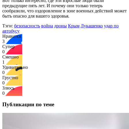
Вот только интересно, где эти взрослые люди были
предыдущие пять лет. И почему они только теперь
сообразили, что оздоровление в зоне военных действий может
быть опасно для вашего здоровья.
Тэги:
безопасность
война
дроны
Крым
Лукашенко
удар по
автобусу
Нравится
3
Супер
0
Смешно
1
Удивительно
0
Грустно
0
Злюсь
0
Публикации по теме