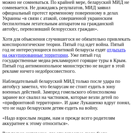
можно не сомневаться. По крайней мере, беларуский МИД не
сомневается. Не дожидаясь результатов, МИД заявил
официальный протест временному поверенному в делах
Украины «в связи с атакой, совершенной украинским
беспилотным летательным аппаратом на гражданский
автобус, перевозивший белорусских граждан».
Хотя для объяснения случившегося не обязательно привлекать
конспирологические теории. Пятый год идет война. Пятый
год не интересующиеся политикой беларусы ездят
отдыхать
на оккупированные территории
. Уже пятый год
государственные медиа рекламируют горящие туры в Крым.
Пятый год антимонопольное министерство не видит в этой
рекламе ничего недобросовестного.
Наблюдательный беларуский МИД только после удара по
автобусу заметил, что беларусам не стоит ездить в зону
военных действий. Зампред гомельского облисполкома
заранее все свалил на частников, которые везли детей по
«прифронтовой территории». И даже Лукашенко вдруг понял,
что не надо беларуским детям ездить на войну.
«Надо взрослым людям, нам и прежде всего родителям
аккуратнее к этому относиться».