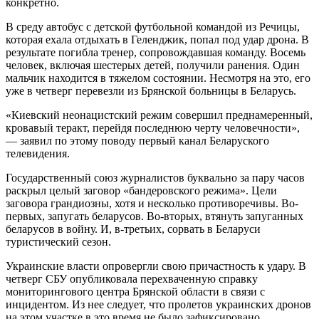
конкретно.
В среду автобус с детской футбольной командой из Речицы,
которая ехала отдыхать в Геленджик, попал под удар дрона. В
результате погибла тренер, сопровождавшая команду. Восемь
человек, включая шестерых детей, получили ранения. Один
мальчик находится в тяжелом состоянии. Несмотря на это, его
уже в четверг перевезли из Брянской больницы в Беларусь.
«Киевский неонацистский режим совершил преднамеренный,
кровавый теракт, перейдя последнюю черту человечности»,
— заявил по этому поводу первый канал Беларуского
телевидения.
Государственный союз журналистов буквально за пару часов
раскрыл целый заговор «бандеровского режима». Цели
заговора грандиозны, хотя и несколько противоречивы. Во-
первых, запугать беларусов. Во-вторых, втянуть запуганных
беларусов в войну. И, в-третьих, сорвать в Беларуси
туристический сезон.
Украинские власти опровергли свою причастность к удару. В
четверг СБУ опубликовала перехваченную справку
мониторингового центра Брянской области в связи с
инцидентом. Из нее следует, что пролетов украинских дронов
на этом участке в это время не было зафиксировано.