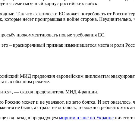
руется семитысячный корпус российских войск.
к родные. Так что фактически ЕС может потребовать от России т
к, которые несет проигравшая в войне сторона. Неудивительно,
 просьбу прокомментировать новые требования ЕС.
 И это – красноречивый признак изменившегося места и роли Рос
ссийский МИД предложил европейским дипломатам эвакуировать
отать в обычном режиме.
вится», — сказал представитель МИД Франции.
 Россию может и не уважают, но зато боятся. И вот оказалось, 
ения не было, а страха не осталось, то можно требовать хоть а
 еще год назад в предыдущем
мирном плане по Украине
ничего та