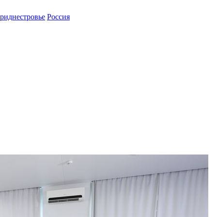
риднестровье
Россия