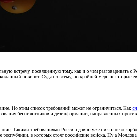
ную встречу, посвященную тому, как и о чем разговаривать с Р
иданный поворот. Судя по всему, по крайней мере некоторые ев
раине. Но этим список требований может не ограничиться. Как
сч
зования беспилотников и дезинформации, направленных против 
ование. Такими требованиями Россию давно уже никто не оскорб
 республики, в которых стоят российские войска. Ну а Молдова