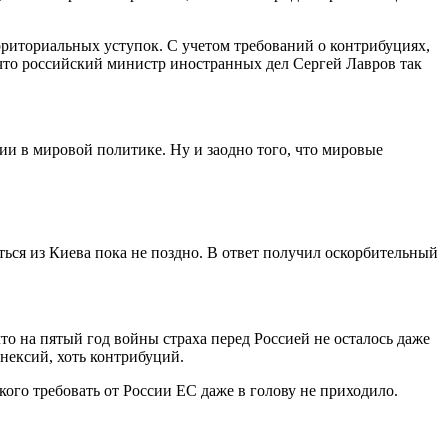
ерриториальных уступок. С учетом требований о контрибуциях,
 что российский министр иностранных дел Сергей Лавров так
сии в мировой политике. Ну и заодно того, что мировые
ся из Киева пока не поздно. В ответ получил оскорбительный
что на пятый год войны страха перед Россией не осталось даже
ннексий, хоть контрибуций.
кого требовать от России ЕС даже в голову не приходило.