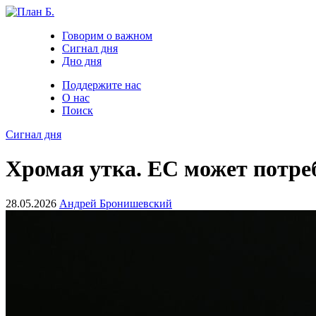
Говорим о важном
Сигнал дня
Дно дня
Поддержите нас
О нас
Поиск
Сигнал дня
Хромая утка. ЕС может потреб
28.05.2026
Андрей Бронишевский