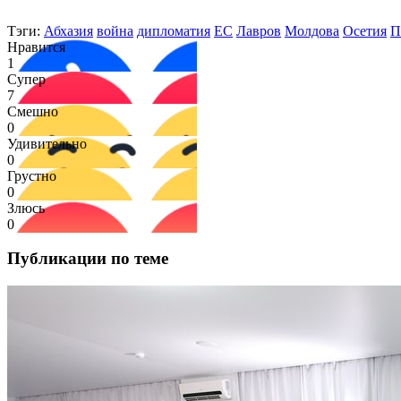
Тэги:
Абхазия
война
дипломатия
ЕС
Лавров
Молдова
Осетия
П
Нравится
1
Супер
7
Смешно
0
Удивительно
0
Грустно
0
Злюсь
0
Публикации по теме