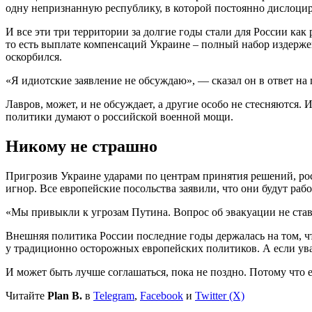
одну непризнанную республику, в которой постоянно дислоци
И все эти три территории за долгие годы стали для России ка
то есть выплате компенсаций Украине – полный набор издерже
оскорбился.
«Я идиотские заявление не обсуждаю», — сказал он в ответ на
Лавров, может, и не обсуждает, а другие особо не стесняются.
политики думают о российской военной мощи.
Никому не страшно
Пригрозив Украине ударами по центрам принятия решений, ро
игнор. Все европейские посольства заявили, что они будут раб
«Мы привыкли к угрозам Путина. Вопрос об эвакуации не ста
Внешняя политика России последние годы держалась на том, что
у традиционно осторожных европейских политиков. А если уваж
И может быть лучше соглашаться, пока не поздно. Потому что
Читайте
Plan B.
в
Telegram
,
Facebook
и
Twitter (X)