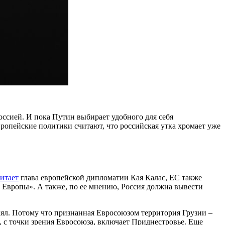
оссией. И пока Путин выбирает удобного для себя
ропейские политики считают, что российская утка хромает уже
итает
глава европейской дипломатии Кая Калас, ЕС также
Европы». А также, по ее мнению, Россия должна вывести
лял. Потому что признанная Евросоюзом территория Грузии –
, с точки зрения Евросоюза, включает Приднестровье. Еще