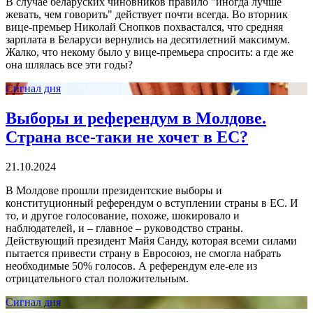
В случае беларуских чиновников правило "иногда лучше
жевать, чем говорить" действует почти всегда. Во вторник
вице-премьер Николай Снопков похвастался, что средняя
зарплата в Беларуси вернулись на десятилетний максимум.
Жалко, что некому было у вице-премьера спросить: а где же
она шлялась все эти годы?
Сигнал дня
Выборы и референдум в Молдове.
Страна все-таки не хочет в ЕС?
21.10.2024
В Молдове прошли президентские выборы и
конституционный референдум о вступлении страны в ЕС. И
то, и другое голосование, похоже, шокировало и
наблюдателей, и – главное – руководство страны.
Действующий президент Майя Санду, которая всеми силами
пытается привести страну в Евросоюз, не смогла набрать
необходимые 50% голосов. А референдум еле-еле из
отрицательного стал положительным.
Сигнал дня