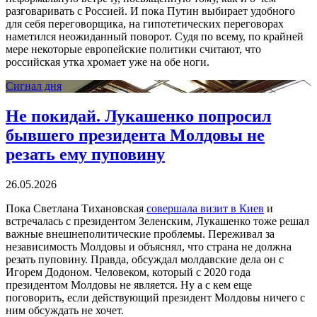
разговаривать с Россией. И пока Путин выбирает удобного
для себя переговорщика, на гипотетических переговорах
наметился неожиданный поворот. Судя по всему, по крайней
мере некоторые европейские политики считают, что
российская утка хромает уже на обе ноги.
Сигнал дня
Не покидай. Лукашенко попросил
бывшего президента Молдовы не
резать ему пуповину
26.05.2026
Пока Светлана Тихановская
совершала визит в Киев
и
встречалась с президентом Зеленским, Лукашенко тоже решал
важные внешнеполитические проблемы. Переживал за
независимость Молдовы и объяснял, что страна не должна
резать пуповину. Правда, обсуждал молдавские дела он с
Игорем Додоном. Человеком, который с 2020 года
президентом Молдовы не является. Ну а с кем еще
поговорить, если действующий президент Молдовы ничего с
ним обсуждать не хочет.