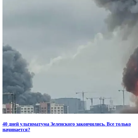
40 дней ультиматума Зеленского закончились. Все только
начинается?