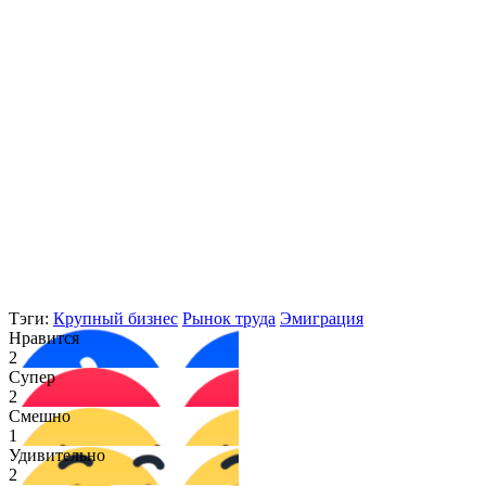
Тэги:
Крупный бизнес
Рынок труда
Эмиграция
Нравится
2
Супер
2
Смешно
1
Удивительно
2