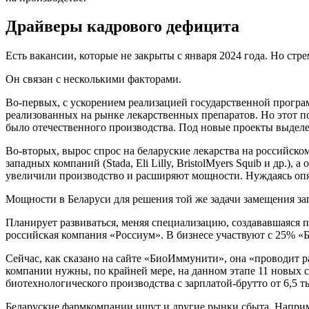
Драйверы кадрового дефицита
Есть вакансии, которые не закрыты с января 2024 года. Но стр
Он связан с несколькими факторами.
Во-первых, с ускорением реализацией государственной прогр
реализованных на рынке лекарственных препаратов. Но этот по
было отечественного производства. Под новые проекты выдел
Во-вторых, вырос спрос на беларуские лекарства на российско
западных компаний (Stada, Eli Lilly, BristolMyers Squib и др.
увеличили производство и расширяют мощности. Нуждаясь опя
Мощности в Беларуси для решения той же задачи замещения зап
Планирует развиваться, меняя специализацию, создававшаяся
российская компания «Россиум». В бизнесе участвуют с 25% «
Сейчас, как сказано на сайте «БиоИммунити», она «проводит 
компании нужны, по крайней мере, на данном этапе 11 новых
биотехнологического производства с зарплатой-брутто от 6,5 ты
Беларуские фармкомпании ищут и другие рынки сбыта. Наприме