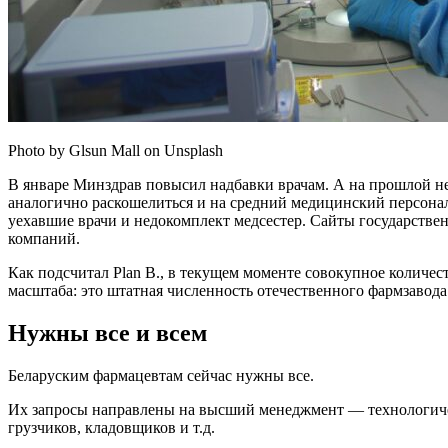
Photo by Glsun Mall on Unsplash
В январе Минздрав повысил надбавки врачам. А на прошлой нед
аналогично раскошелиться и на средний медицинский персонал.
уехавшие врачи и недокомплект медсестер. Сайты государстве
компаний.
Как подсчитал Plan B., в текущем моменте совокупное количес
масштаба: это штатная численность отечественного фармзавод
Нужны все и всем
Беларуским фармацевтам сейчас нужны все.
Их запросы направлены на высший менеджмент — технологичес
грузчиков, кладовщиков и т.д.