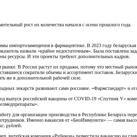
емительный рост их количества начался с осени прошлого года.
аммы импортозамещения в фармацевтике. В 2023 году беларуска
казатель назвали «крайне недостаточным». Была поставлена зада
ены ресурсы. И эти проекты требуют дополнительных кадров.
м рынке. В России растут их продажи, потому что местный рыно
), а оставшиеся сократили объемы и ассортимент поставок. Белар
ть же в дополнительной рабочей силе.
адных лекарств развивают сами россияне. «Фармстандарт» и его 
 под выпуск российской вакцины от COVID-19 «Спутник V» ком
Белмедпрепараты».
работу для организации производства в Республике Беларусь пе
 сотрудников. Именно вакансия от «БиоИммунити» — самая высо
с. рублей.
р, витебская компания «Рубикон» разместила вакансию на глав