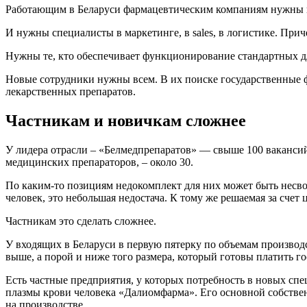
Работающим в Беларуси фармацевтическим компаниям нужны п
И нужны специалисты в маркетинге, в sales, в логистике. Прич
Нужны те, кто обеспечивает функционирование стандартных дл
Новые сотрудники нужны всем. В их поиске государственные фа
лекарственных препаратов.
Частникам и новичкам сложнее
У лидера отрасли – «Белмедпрепаратов» — свыше 100 вакансий
медицинских препараторов, – около 30.
По каким-то позициям недокомплект для них может быть несво
человек, это небольшая недостача. К тому же решаемая за счет
Частникам это сделать сложнее.
У входящих в Беларуси в первую пятерку по объемам производ
выше, а порой и ниже того размера, который готовы платить г
Есть частные предприятия, у которых потребность в новых спе
плазмы крови человека «Далиомфарма». Его основной собствен
на производстве.