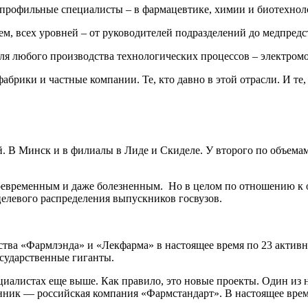
рофильные специалисты – в фармацевтике, химии и биотехнол
ем, всех уровней – от руководителей подразделений до медпредс
я любого производства технологических процессов – электромонт
брики и частные компании. Те, кто давно в этой отрасли. И те,
. В Минск и в филиалы в Лиде и Скиделе. У второго по объемам
евременным и даже болезненным. Но в целом по отношению к об
 целевого распределения выпускников госвузов.
ства «Фармлэнда» и «Лекфарма» в настоящее время по 23 актив
осударственные гиганты.
циалистах еще выше. Как правило, это новые проекты. Один из 
ник — российская компания «Фармстандарт». В настоящее время 