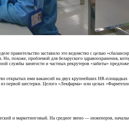
еле правительство заставило это ведомство с целью «сбалансир
 Но, похоже, проблемой для беларуского здравоохранения, кото
нной службы занятости и частных рекрутеров «забиты» предлож
тво открытых ими вакансий на двух крупнейших HR-площадках (g
а из первой шестерки. Целого «Лекфарма» или целых «Фармтехн
кий и маркетинговый. На среднее звено — инженеров, начальн