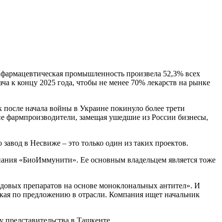
я фармацевтическая промышленность произвела 52,3% всех
ча к концу 2025 года, чтобы не менее 70% лекарств на рынке
к после начала войны в Украине покинуло более трети
уские фармпроизводители, замещая ушедшие из России бизнесы,
завод в Несвиже – это только один из таких проектов.
пания «БиоИммунити». Ее основным владельцем является тоже
редовых препаратов на основе моноклональных антител». И
кая по предложению в отрасли. Компания ищет начальник
у представительства в Ташкенте.