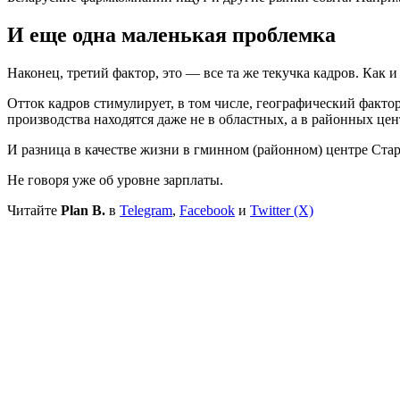
И еще одна маленькая проблемка
Наконец, третий фактор, это — все та же текучка кадров. Как и
Отток кадров стимулирует, в том числе, географический фак
производства находятся даже не в областных, а в районных це
И разница в качестве жизни в гминном (районном) центре Старо
Не говоря уже об уровне зарплаты.
Читайте
Plan B.
в
Telegram
,
Facebook
и
Twitter (X)