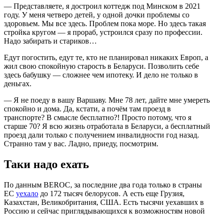
— Представляете, я достроил коттедж под Минском в 2021
году. У меня четверо детей, у одной дочки проблемы со
здоровьем. Мы все здесь. Проблем пока море. Но здесь такая
стройка кругом — я прораб, устроился сразу по профессии.
Надо забирать и стариков…
Едут погостить, едут те, кто не планировал никаких Европ, а
жил свою спокойную старость в Беларуси. Позволить себе
здесь бабушку — сложнее чем ипотеку. И дело не только в
деньгах.
— Я не поеду в вашу Варшаву. Мне 78 лет, дайте мне умереть
спокойно и дома. Да, кстати, а почём там проезд в
транспорте? В смысле бесплатно?! Просто потому, что я
старше 70? Я всю жизнь отработала в Беларуси, а бесплатный
проезд дали только с получением инвалидности год назад.
Странно там у вас. Ладно, приеду, посмотрим.
Таки надо ехать
По данным BEROC, за последние два года только в страны
ЕС
уехало
до 172 тысяч белорусов. А есть еще Грузия,
Казахстан, Великобритания, США. Есть тысячи уехавших в
Россию и сейчас приглядывающихся к возможностям новой