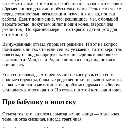
из самых сложных в жизни. Особенно для взрослого человека,
обремененного долгами и обязательствами. Речь не о страхе
перед сложностями легализации, изучения языка, поиска
работы. Давит понимание, что, решившись, мы, с большой
вероятностью, покупаем билет в один конец (версия для
реалистов). По крайней мере — с открытой датой (это для
оптимистов).
Вынужденный отъезд упрощает решение. И вот на вопрос,
понимаешь ли ты, что если сейчас уезжаешь, то это вероятно
навсегда, ты бодро парируешь, что не веришь в любовь без
взаимности. Мол, если Родине лично я не нужна, не смею
настаивать.
Если есть надежда, что репрессии не коснутся, если есть
родные сидельцы, больные родственники, невывозные дети,
сложные долги и медицинские проблемы, драма с выбором
усиливается многократно. Но отток и в этой категории идет.
Про бабушку и ипотеку
Отъезд тех, кто, казался невыездным до конца — отдельная
тема, иногда смешная, иногда трагичная.