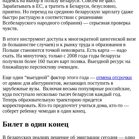
надеясь на выбор в пользу Беларуси. Совсем не факт.
Зарабатывать в ЕС, а тратить в Беларуси, безусловно,
приятно. Но переход на среднюю беларускую зарплату (даже
быстро растущую в соответствии с решениями
Всебеларуского народного собрания) — серьезная проверка
чувств.
В итоге инструмент доступа к многократной шенгенской визе
(в большинстве случаев) и к рынку труда и образования в
Польше становится точкой невозврата. Есть карта — надо
ехать. На минуточку, только с 2008 года годы беларусы
получили более 160 тысяч карт поляка. Выездной ресурс на
ближайшую перспективу очевиден.
Еще один “выездной” фактор этого года —
отмена отсрочки
от армии для абитуриентов, желающих поступить в
зарубежные вузы. Включая весьма популярные российские,
куда поступало несколько тысяч беларусов каждый год.
Теперь образовательную траекторию придется
корректировать. Кто-то предпочтет учиться дома, кто-то —
соберет ребенку чемодан в один конец.
Билет в один конец
В беларуских реалиях решение об эмиграции сегодня — одно