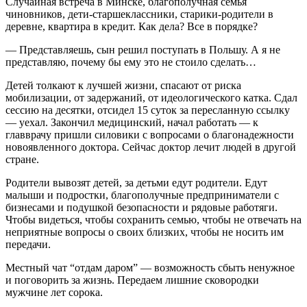
Случайная встреча в Минске, благополучная семья
чиновников, дети-старшеклассники, старики-родители в
деревне, квартира в кредит. Как дела? Все в порядке?
— Представляешь, сын решил поступать в Польшу. А я не
представляю, почему бы ему это не стоило сделать…
Детей толкают к лучшей жизни, спасают от риска
мобилизации, от задержаний, от идеологического катка. Сдал
сессию на десятки, отсидел 15 суток за пересланную ссылку
— уехал. Закончил медицинский, начал работать — к
главврачу пришли силовики с вопросами о благонадежности
новоявленного доктора. Сейчас доктор лечит людей в другой
стране.
Родители вывозят детей, за детьми едут родители. Едут
малыши и подростки, благополучные предприниматели с
бизнесами и подушкой безопасности и рядовые работяги.
Чтобы видеться, чтобы сохранить семью, чтобы не отвечать на
неприятные вопросы о своих близких, чтобы не носить им
передачи.
Местный чат “отдам даром” — возможность сбыть ненужное
и поговорить за жизнь. Передаем лишние сковородки
мужчине лет сорока.