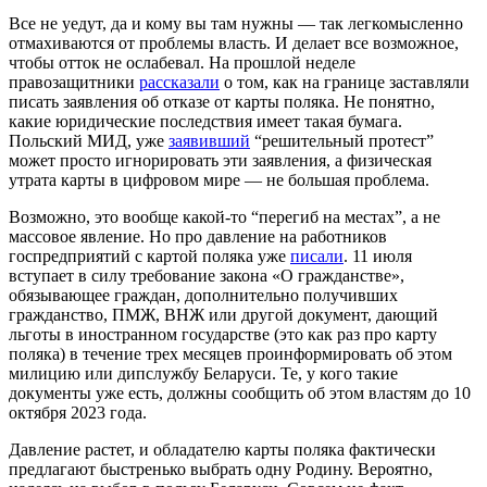
Все не уедут, да и кому вы там нужны — так легкомысленно
отмахиваются от проблемы власть. И делает все возможное,
чтобы отток не ослабевал. На прошлой неделе
правозащитники
рассказали
о том, как на границе заставляли
писать заявления об отказе от карты поляка. Не понятно,
какие юридические последствия имеет такая бумага.
Польский МИД, уже
заявивший
“решительный протест”
может просто игнорировать эти заявления, а физическая
утрата карты в цифровом мире — не большая проблема.
Возможно, это вообще какой-то “перегиб на местах”, а не
массовое явление. Но про давление на работников
госпредприятий с картой поляка уже
писали
. 11 июля
вступает в силу требование закона «О гражданстве»,
обязывающее граждан, дополнительно получивших
гражданство, ПМЖ, ВНЖ или другой документ, дающий
льготы в иностранном государстве (это как раз про карту
поляка) в течение трех месяцев проинформировать об этом
милицию или дипслужбу Беларуси. Те, у кого такие
документы уже есть, должны сообщить об этом властям до 10
октября 2023 года.
Давление растет, и обладателю карты поляка фактически
предлагают быстренько выбрать одну Родину. Вероятно,