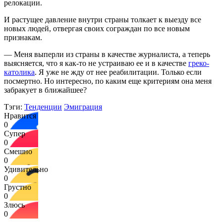
релокации.
И растущее давление внутри страны толкает к выезду все
новых людей, отвергая своих сограждан по все новым
признакам.
— Меня выперли из страны в качестве журналиста, а теперь
выясняется, что я как-то не устраиваю ее и в качестве
греко-
католика
. Я уже не жду от нее реабилитации. Только если
посмертно. Но интересно, по каким еще критериям она меня
забракует в ближайшее?
Тэги:
Тенденции
Эмиграция
Нравится
0
Супер
0
Смешно
0
Удивительно
0
Грустно
0
Злюсь
0