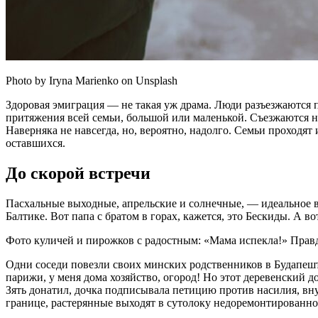
Photo by Iryna Marienko on Unsplash
Здоровая эмиграция — не такая уж драма. Люди разъезжаются по
притяжения всей семьи, большой или маленькой. Съезжаются на
Наверняка не навсегда, но, вероятно, надолго. Семьи проход
оставшихся.
До скорой встречи
Пасхальные выходные, апрельские и солнечные, — идеальное в
Балтике. Вот папа с братом в горах, кажется, это Бескиды. А 
Фото куличей и пирожков с радостным: «Мама испекла!» Правда
Одни соседи повезли своих минских родственников в Будапеш
парижи, у меня дома хозяйство, огород! Но этот деревенский д
Зять донатил, дочка подписывала петицию против насилия, внуч
границе, растерянные выходят в сутолоку недоремонтированн