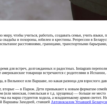
 миру, чтобы учиться, работать, создавать семьи, учить языки, п
 свадьбы и похороны, юбилеи и крестины. Репрессии в Беларуси
ят испытание расстояниями, границами, транспортными барьерам
ремя для встреч, долгожданных и радостных. Instagram перепол
вот американские товарищи встречаются с родителями в Испании,
, в Вильнюсе или Варшаве, но какая разница для взрослого давн
т, вторые — в Париж. Дети привыкают к новым форматам семейн
ом (или минская, гомельская и т.д. хрущевка) — больше не место
ка на марш студентов ходила, а младшенькому армия светит. Нет 
ой Варшавы Заходней, ставшей
Автовокзалом Уехавшей Беларус