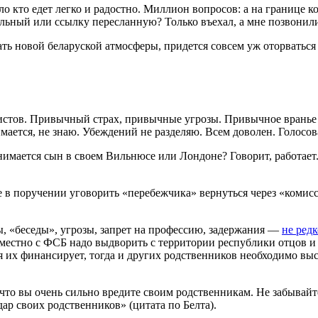
мало кто едет легко и радостно. Миллион вопросов: а на границе
вильный или ссылку пересланную? Только въехал, а мне позвонил
ать новой беларуской атмосферы, придется совсем уж оторваться 
истов. Привычный страх, привычные угрозы. Привычное вранье 
мается, не знаю. Убеждений не разделяю. Всем доволен. Голосов
анимается сын в своем Вильнюсе или Лондоне? Говорит, работает.
 в поручении уговорить «перебежчика» вернуться через «комис
, «беседы», угрозы, запрет на профессию, задержания —
не редк
естно с ФСБ надо выдворить с территории республики отцов и б
ая их финансирует, тогда и других родственников необходимо высл
 что вы очень сильно вредите своим родственникам. Не забывайте,
дар своих родственников» (цитата по Белта).