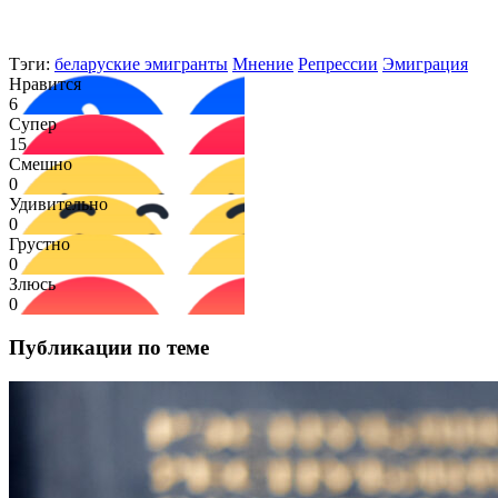
Тэги:
беларуские эмигранты
Мнение
Репрессии
Эмиграция
Нравится
6
Супер
15
Смешно
0
Удивительно
0
Грустно
0
Злюсь
0
Публикации по теме