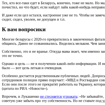
Тех, кто все-таки едет в Беларусь, конечно, тоже не мало. Но 
почистил, но что будет, если найдут лайк какой-нибудь непра
И даже если цел остался, настроение уже не то. Чтобы не замеч
сидит, сидел, уволен, не допущен и т.п.
К вам вопросики
Многие беларусы с 2020-го превратились в законченных фатал
общаюсь. Давно не созванивались. Виделись мельком. Чем зани
Собственно, это и не вранье. Откуда мама знает, чем именно з
это не точно.
Однако и цель — не в получении какой-либо информации. И не
было — вот цель легкая и очевидная.
Особенно достается родственникам публичных людей. Допросы
сотрудников полиции прямо поручает: «МВД и Росгвардии совм
Если они после этого не прекратят работать на Украину, котор
(цитата по РИА «Новости»).
Впрочем, и Лукашенко
не стесняется угрожать
: «Не забывайте,
советую уже забыть про эту собственность. Но не ставьте под у