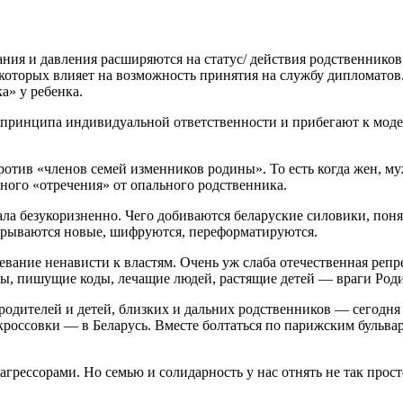
ания и давления расширяются на статус/ действия родственников,
с которых влияет на возможность принятия на службу дипломато
а» у ребенка.
го принципа индивидуальной ответственности и прибегают к мо
ротив «членов семей изменников родины». То есть когда жен, му
ного «отречения» от опального родственника.
ала безукоризненно. Чего добиваются беларуские силовики, поня
крываются новые, шифруются, переформатируются.
вание ненависти к властям. Очень уж слаба отечественная репр
есы, пишущие коды, лечащие людей, растящие детей — враги Род
 родителей и детей, близких и дальних родственников — сегодня
россовки — в Беларусь. Вместе болтаться по парижским бульвар
грессорами. Но семью и солидарность у нас отнять не так прост