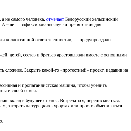
 а не самого человека,
отмечает
Белорусский хельсинский
в. А еще — зафиксированы случаи препятствия для
дели коллективной ответственности», — предупреждали
жей, детей, сестер и братьев арестовывали вместе с основными
ть сложнее. Закрыть какой-то «протестный» проект, надавив на
ессивная и пропагандистская машина, чтобы убедить
ины и своей семьи.
 наш вклад в будущее страны. Встречаться, переписываться,
ам, загорать на турецких курортах или просто обмениваться
о.