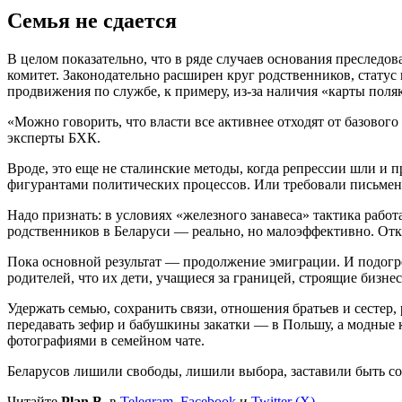
Семья не сдается
В целом показательно, что в ряде случаев основания преследов
комитет. Законодательно расширен круг родственников, стату
продвижения по службе, к примеру, из-за наличия «карты поляк
«Можно говорить, что власти все активнее отходят от базово
эксперты БХК.
Вроде, это еще не сталинские методы, когда репрессии шли и п
фигурантами политических процессов. Или требовали письмен
Надо признать: в условиях «железного занавеса» тактика работ
родственников в Беларуси — реально, но малоэффективно. От
Пока основной результат — продолжение эмиграции. И подогре
родителей, что их дети, учащиеся за границей, строящие бизн
Удержать семью, сохранить связи, отношения братьев и сестер,
передавать зефир и бабушкины закатки — в Польшу, а модные к
фотографиями в семейном чате.
Беларусов лишили свободы, лишили выбора, заставили быть соа
Читайте
Plan B.
в
Telegram
,
Facebook
и
Twitter (X)