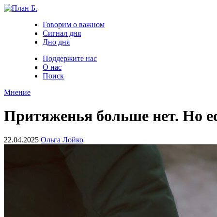
Говорим о важном
Сигнал дня
Дно дня
Поддержите нас
О нас
Поиск
Мнение
Притяженья больше нет. Но ес
22.04.2025
Ольга Лойко