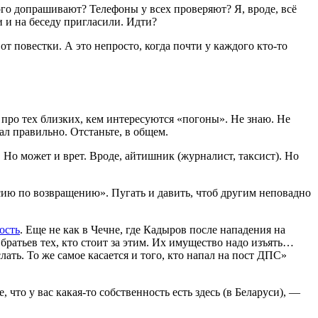
 кого допрашивают? Телефоны у всех проверяют? Я, вроде, всё
и и на беседу пригласили. Идти?
от повестки. А это непросто, когда почти у каждого кто-то
про тех близких, кем интересуются «погоны». Не знаю. Не
ал правильно. Отстаньте, в общем.
 Но может и врет. Вроде, айтишник (журналист, таксист). Но
сию по возвращению». Пугать и давить, чтоб другим неповадно
ость
. Еще не как в Чечне, где Кадыров после нападения на
ратьев тех, кто стоит за этим. Их имущество надо изъять…
ать. То же самое касается и того, кто напал на пост ДПС»
 что у вас какая-то собственность есть здесь (в Беларуси), —