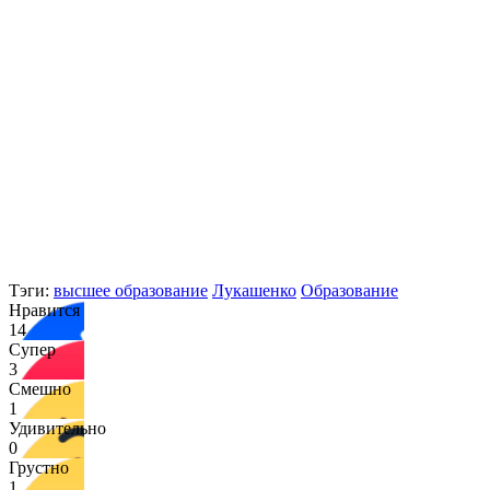
Тэги:
высшее образование
Лукашенко
Образование
Нравится
14
Супер
3
Смешно
1
Удивительно
0
Грустно
1