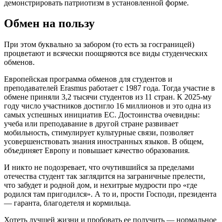
демонстрировать патриотизм в установленной форме.
Обмен на пользу
При этом буквально за забором (то есть за госграницей)
процветают и всячески поощряются все виды студенческих
обменов.
Европейская программа обменов для студентов и
преподавателей Erasmus работает с 1987 года. Тогда участие в
обмене приняли 3,2 тысячи студентов из 11 стран. К 2025-му
году число участников достигло 16 миллионов и это одна из
самых успешных инициатив ЕС. Достоинства очевидны:
учеба или преподавание в другой стране развивает
мобильность, стимулирует культурные связи, позволяет
усовершенствовать знания иностранных языков. В общем,
объединяет Европу и повышает качество образования.
И никто не подозревает, что очутившийся за пределами
отечества студент так заглядится на заграничные прелести,
что забудет и родной дом, и нехитрые мудрости про «где
родился там пригодился». А то и, прости Господи, президента
— гаранта, благодетеля и кормильца.
Хотеть лучшей жизни и пробовать ее получить — нормальное