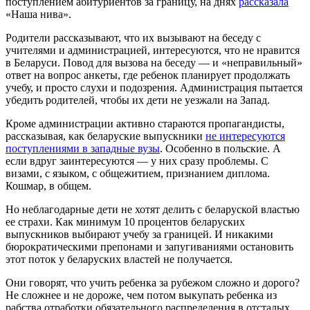
поступлением абитуриентов за границу, на днях
рассказала
«Наша нива».
Родители рассказывают, что их вызывают на беседу с
учителями и администрацией, интересуются, что не нравится
в Беларуси. Повод для вызова на беседу — и «неправильный»
ответ на вопрос анкеты, где ребенок планирует продолжать
учебу, и просто слухи и подозрения. Администрация пытается
убедить родителей, чтобы их дети не уезжали на Запад.
Кроме администрации активно стараются пропагандисты,
рассказывая, как беларуские выпускники
не интересуются
поступлениями в западные вузы
. Особенно в польские. А
если вдруг заинтересуются — у них сразу проблемы. С
визами, с языком, с общежитием, признанием диплома.
Кошмар, в общем.
Но неблагодарные дети не хотят делить с беларуской властью
ее страхи. Как минимум 10 процентов беларуских
выпускников выбирают учебу за границей. И никакими
бюрократическими препонами и запугиваниями остановить
этот поток у беларуских властей не получается.
Они говорят, что учить ребенка за рубежом сложно и дорого?
Не сложнее и не дороже, чем потом выкупать ребенка из
рабства отработки обязательного распределения в отсталых