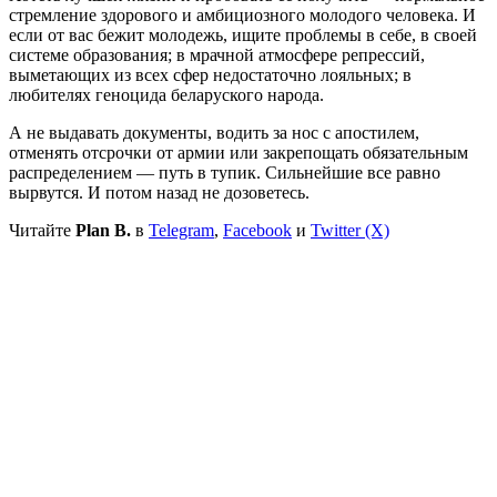
стремление здорового и амбициозного молодого человека. И
если от вас бежит молодежь, ищите проблемы в себе, в своей
системе образования; в мрачной атмосфере репрессий,
выметающих из всех сфер недостаточно лояльных; в
любителях геноцида беларуского народа.
А не выдавать документы, водить за нос с апостилем,
отменять отсрочки от армии или закрепощать обязательным
распределением — путь в тупик. Сильнейшие все равно
вырвутся. И потом назад не дозоветесь.
Читайте
Plan B.
в
Telegram
,
Facebook
и
Twitter (X)