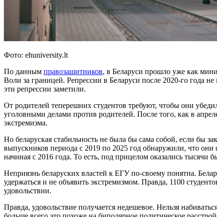
Фото: ehuniversity.lt
По данным
правозащитников
, в Беларуси прошло уже как мин
Воли за границей. Репрессии в Беларуси после 2020-го года не
эти репрессии заметили.
От родителей теперешних студентов требуют, чтобы они убедил
уголовными делами против родителей. После того, как в апре
экстремизма.
Но беларуская стабильность не была бы сама собой, если бы з
выпускников периода с 2019 по 2025 год обнаружили, что они 
начиная с 2016 года. То есть, под прицелом оказались тысячи
Неприязнь беларуских властей к ЕГУ по-своему понятна. Белар
удержаться и не объявить экстремизмом. Правда, 1100 студенто
удовольствии.
Правда, удовольствие получается недешевое. Нельзя набивать
больше всего это похоже на биполярное политическое расстрой