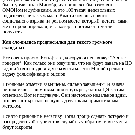
бы штурмовать и Минобр, их пришлось бы разгонять
ОМОНом и дубинками. А это 100 тысяч недовольных
родителей, не так уж мало. Власти боялись нового
социального взрыва на ровном месте, который, кстати, сами
же и спровоцировали, и за который потом они могли
получить.
Как сложились предпосылки для такого громкого
скандала?
Все очень просто. Есть фраза, которую я ненавижу: “А я же
говорил”. Как только они озвучили, что не будут давать на ЦЭ
заданий пятого уровня, я сразу сказал, что Минобр решает
задачу фальсификации оценок.
Школьные отметки завышены, сильно завышены. И задача
чиновников — немножко подтянуть результаты ЦЭ к этим
отметкам. Вот и подтянули. Они настолько недальновидны,
что решают краткосрочную задачу таким примитивным
методом.
Всё это приводит к негативу. Тогда проще сделать лотерею и
распределять абитуриентов случайным образом, и все места
будут закрыты.