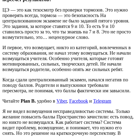
ЦЭ — это как техосмотр без проверки тормозов. Это нужно
проверять всегда, тормоза — это безопасность На
централизованном экзамене не было заданий пятого уровня.
Это задания, за которое ставятся 9 и 10. То есть 9 и 10
ставились просто за то, что ты знаешь на 7 и 8. Это не просто
возмутительно, это… нецензурное слово.
И первое, что возмущает, никто из категорий, вовлеченных в
систему образования, не начал этому возмущаться. Не начали
возмущаться учителя. Особенно учителя, которые готовят
мотивированных, сильных, творческих детей. Не начали
возмущаться родители, особенно опять же сильных ребят.
Когда сдали централизованный экзамен, начался негатив по
поводу баллов. Родители и выпускники требовали
пересмотра, не понимая, что баллы фактически им завысили.
Читайте
Plan B.
удобно в
Viber
,
Facebook
и
Telegram
Я не видел возмущения несправедливостью системы. Только
желание повысить баллы Пространство зачистили: есть повод,
но никто не возмущался. Как работает система? Система
видит проблему, возмущение, и понимает, что нужно его
снять. Но это решение на краткосрочную перспективу. В