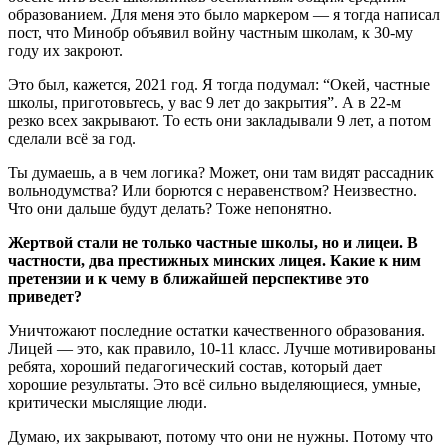
образованием. Для меня это было маркером — я тогда написал
пост, что Минобр объявил войну частным школам, к 30-му
году их закроют.
Это был, кажется, 2021 год. Я тогда подумал: “Окей, частные
школы, приготовьтесь, у вас 9 лет до закрытия”. А в 22-м
резко всех закрывают. То есть они закладывали 9 лет, а потом
сделали всё за год.
Ты думаешь, а в чем логика? Может, они там видят рассадник
вольнодумства? Или борются с неравенством? Неизвестно.
Что они дальше будут делать? Тоже непонятно.
Жертвой стали не только частные школы, но и лицеи. В
частности, два престижных минских лицея. Какие к ним
претензии и к чему в ближайшей перспективе это
приведет?
Уничтожают последние остатки качественного образования.
Лицей — это, как правило, 10-11 класс. Лучше мотивированы
ребята, хороший педагогический состав, который дает
хорошие результаты. Это всё сильно выделяющиеся, умные,
критически мыслящие люди.
Думаю, их закрывают, потому что они не нужны. Потому что