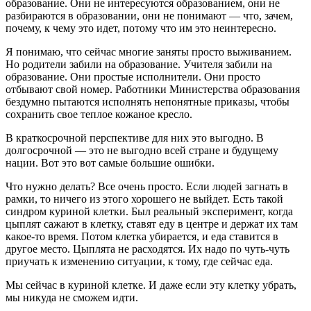
образование. Они не интересуются образованием, они не
разбираются в образовании, они не понимают — что, зачем,
почему, к чему это идет, потому что им это неинтересно.
Я понимаю, что сейчас многие заняты просто выживанием.
Но родители забили на образование. Учителя забили на
образование. Они простые исполнители. Они просто
отбывают свой номер. Работники Министерства образования
бездумно пытаются исполнять непонятные приказы, чтобы
сохранить свое теплое кожаное кресло.
В краткосрочной перспективе для них это выгодно. В
долгосрочной — это не выгодно всей стране и будущему
нации. Вот это вот самые большие ошибки.
Что нужно делать? Все очень просто. Если людей загнать в
рамки, то ничего из этого хорошего не выйдет. Есть такой
синдром куриной клетки. Был реальный эксперимент, когда
цыплят сажают в клетку, ставят еду в центре и держат их там
какое-то время. Потом клетка убирается, и еда ставится в
другое место. Цыплята не расходятся. Их надо по чуть-чуть
приучать к изменению ситуации, к тому, где сейчас еда.
Мы сейчас в куриной клетке. И даже если эту клетку убрать,
мы никуда не сможем идти.