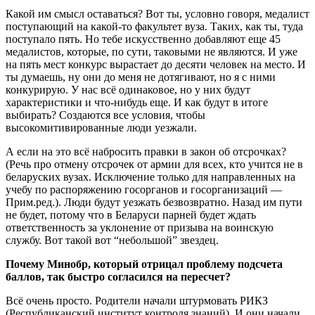
Какой им смысл оставаться? Вот ты, условно говоря, медалист
поступающий на какой-то факультет вуза. Таких, как ты, туда
поступало пять. Но тебе искусственно добавляют еще 45
медалистов, которые, по сути, таковыми не являются. И уже
на пять мест конкурс вырастает до десяти человек на место. И
ты думаешь, ну они до меня не дотягивают, но я с ними
конкурирую. У нас всё одинаковое, но у них будут
характеристики и что-нибудь еще. И как будут в итоге
выбирать? Создаются все условия, чтобы
высокомитивированные люди уезжали.
А если на это всё набросить правки в закон об отсрочках?
(Речь про отмену отсрочек от армии для всех, кто учится не в
беларуских вузах. Исключение только для направленных на
учебу по распоряжению госорганов и госорганизаций —
Прим.ред.). Люди будут уезжать безвозвратно. Назад им пути
не будет, потому что в Беларуси парней будет ждать
ответственность за уклонение от призыва на воинскую
службу. Вот такой вот “небольшой” звездец.
Почему Минобр, который отрицал проблему подсчета
баллов, так быстро согласился на пересчет?
Всё очень просто. Родители начали штурмовать РИКЗ
(Республиканский институт контроля знаний). И они начали