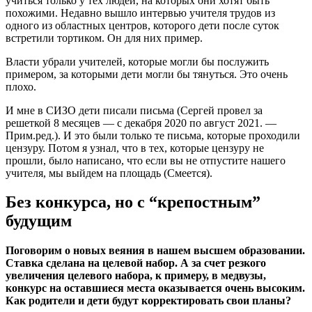
учиться только у тех людей, на которых они хотят быть
похожими. Недавно вышло интервью учителя трудов из
одного из областных центров, которого дети после суток
встретили тортиком. Он для них пример.
Власти убрали учителей, которые могли бы послужить
примером, за которыми дети могли бы тянуться. Это очень
плохо.
И мне в СИЗО дети писали письма (Сергей провел за
решеткой 8 месяцев — с декабря 2020 по август 2021. —
Прим.ред.). И это были только те письма, которые проходили
цензуру. Потом я узнал, что в тех, которые цензуру не
прошли, было написано, что если вы не отпустите нашего
учителя, мы выйдем на площадь (Смеется).
Без конкурса, но с “крепостным”
будущим
Поговорим о новых веяния в нашем высшем образовании.
Ставка сделана на целевой набор. А за счет резкого
увеличения целевого набора, к примеру, в медвузы,
конкурс на оставшиеся места оказывается очень высоким.
Как родители и дети будут корректировать свои планы?