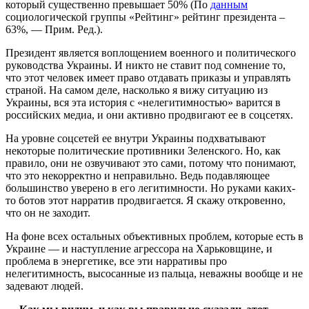
который существенно превышает 50% (По
данным
социологической группы «Рейтинг» рейтинг президента –
63%, — Прим. Ред.).
Президент является воплощением военного и политического
руководства Украины. И никто не ставит под сомнение то,
что этот человек имеет право отдавать приказы и управлять
страной. На самом деле, насколько я вижу ситуацию из
Украины, вся эта история с «нелегитимностью» варится в
российских медиа, и они активно продвигают ее в соцсетях.
На уровне соцсетей ее внутри Украины подхватывают
некоторые политические противники Зеленского. Но, как
правило, они не озвучивают это сами, потому что понимают,
что это некорректно и неправильно. Ведь подавляющее
большинство уверено в его легитимности. Но руками каких-
то ботов этот нарратив продвигается. Я скажу откровенно,
что он не заходит.
На фоне всех остальных объективных проблем, которые есть в
Украине — и наступление агрессора на Харьковщине, и
проблема в энергетике, все эти нарративы про
нелегитимность, высосанные из пальца, неважны вообще и не
задевают людей.