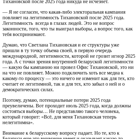
Тихановской после 2025 года никуда не исчезнет.
— Я не согласен, что какая-либо электоральная кампания
повлияет на легитимность Тихановской после 2025 года.
Легитимность всегда в глазах людей. Это не вопрос
законности, того, что ты выиграл выборы, а вопрос того, как
тебя воспринимают.
Думаю, что Светлана Тихановская и ее структуры уже
пришли в ту точку объема своей, в первую очередь
международной, легитимности, которой не грозит игнор 2025
года. А с точки зрения внутренней беларуской легитимности
— какую бы кампанию ни провел Офис Тихановской, это ни
на что не повлияет. Можно подключить хоть все медиа к
какому-то процессу — это ничего не изменит как для тех, кто
считает ее легитимной, так и для тех, кто забыл о ней и о
демократических силах.
Поэтому, думаю, потенциальные потери 2025 года
преувеличены. Вот проходит июль 2025 года, когда должны
состояться выборы… Не представляю такого человека,
который говорит: «Всё, для меня Тихановская теперь
нелегитимна».
Внимание к беларусскому вопросу падает. Но те, кто к
Беларуси еще это внимание имеет и оказывает какую-то