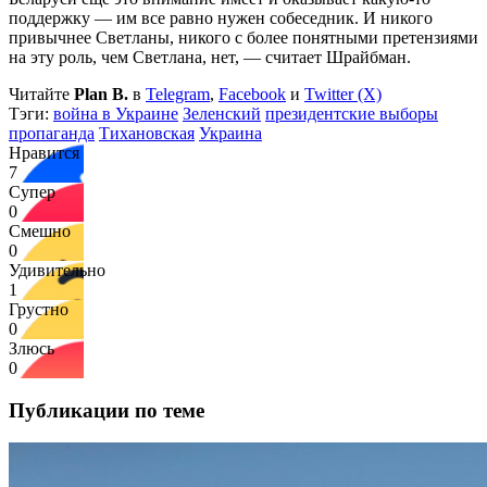
поддержку — им все равно нужен собеседник. И никого
привычнее Светланы, никого с более понятными претензиями
на эту роль, чем Светлана, нет, — считает Шрайбман.
Читайте
Plan B.
в
Telegram
,
Facebook
и
Twitter (X)
Тэги:
война в Украине
Зеленский
президентские выборы
пропаганда
Тихановская
Украина
Нравится
7
Супер
0
Смешно
0
Удивительно
1
Грустно
0
Злюсь
0
Публикации по теме