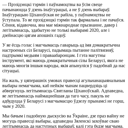
— Прэзідэнцкі тэрмін і паўнамоцтвы ва ўсім свеце
пачынаюцца ў дзень інаўгурацыі, а не ў дзень выбараў.
Інаўгурацыю Ціханоўская не рабіла, у паўнамоцтвы не
ўступала. То яе прэзідэнцкі тэрмін так фармальна і не пачаўся.
Сёння, відавочна, яна мае міжнароднае прызнанне, давер і
легітымнасць, здабытую не толькі выбарамі 2020, але і
дзейнасцю цягам апошніх гадоў.
У яе ёсць голас і магчымасць гаварыць ад імя дэмакратычна
настроеных сіл Беларусі, падымаць пытанне палітвязняў,
падтрымкі медыям і праваабаронцам. І гэта магутны
інструмент, які маюць дэмакратычныя сілы Беларусі, якога не
маюць многія іншыя народы, якія апынуліся ў падобнай да нас
сітуацыі.
На жаль, у цяперашніх умовах правесці агульнанацыянальныя
выбары немагчыма, каб нейкім чынам пацвердзіць ці
абвергнуць легітымнасць Святланы Ціханоўскай. Адпаведна,
яе легітымнасць наймацнейшая да таго часу, пакуль не
адбудуцца ў Беларусі з магчымасцю ўдзелу прынамсі не горш,
чым у 2020.
Мы бачым і падобную дыскусію ва Ўкраіне, дзе праз вайну не
могуць правесці выбары, адпаведна Зяленскі захоўвае сваю
легітымнасць да наступных выбараў, калі гэта будзе магчыма.