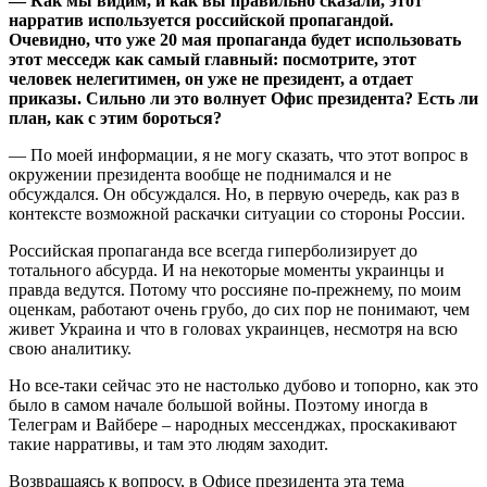
— Как мы видим, и как вы правильно сказали, этот
нарратив используется российской пропагандой.
Очевидно, что уже 20 мая пропаганда будет использовать
этот месседж как самый главный: посмотрите, этот
человек нелегитимен, он уже не президент, а отдает
приказы. Сильно ли это волнует Офис президента? Есть ли
план, как с этим бороться?
— По моей информации, я не могу сказать, что этот вопрос в
окружении президента вообще не поднимался и не
обсуждался. Он обсуждался. Но, в первую очередь, как раз в
контексте возможной раскачки ситуации со стороны России.
Российская пропаганда все всегда гиперболизирует до
тотального абсурда. И на некоторые моменты украинцы и
правда ведутся. Потому что россияне по-прежнему, по моим
оценкам, работают очень грубо, до сих пор не понимают, чем
живет Украина и что в головах украинцев, несмотря на всю
свою аналитику.
Но все-таки сейчас это не настолько дубово и топорно, как это
было в самом начале большой войны. Поэтому иногда в
Телеграм и Вайбере – народных мессенджах, проскакивают
такие нарративы, и там это людям заходит.
Возвращаясь к вопросу, в Офисе президента эта тема