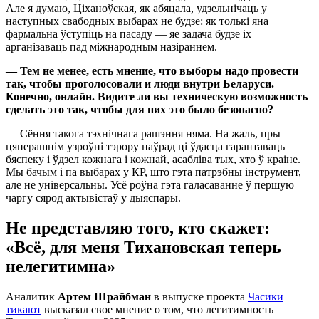
Але я думаю, Ціханоўская, як абяцала, удзельнічаць у
наступных свабодных выбарах не будзе: як толькі яна
фармальна ўступіць на пасаду — яе задача будзе іх
арганізаваць пад міжнародным назіраннем.
— Тем не менее, есть мнение, что выборы надо провести
так, чтобы проголосовали и люди внутри Беларуси.
Конечно, онлайн. Видите ли вы техническую возможность
сделать это так, чтобы для них это было безопасно?
— Сёння такога тэхнічнага рашэння няма. На жаль, пры
цяперашнім узроўні тэрору наўрад ці ўдасца гарантаваць
бяспеку і ўдзел кожнага і кожнай, асабліва тых, хто ў краіне.
Мы бачым і па выбарах у КР, што гэта патрэбны інструмент,
але не універсальны. Усё роўна гэта галасаванне ў першую
чаргу сярод актывістаў у дыяспары.
Не представляю того, кто скажет:
«Всё, для меня Тихановская теперь
нелегитимна»
Аналитик
Артем Шрайбман
в выпуске проекта
Часики
тикают
высказал свое мнение о том, что легитимность