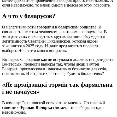
менее адекватное проведение выборов просто невозможно. А
если невозможно, то какой смысл в целом об этом говорить.
А что у беларусов?
О нелегитимности говорят и в беларуском обществе. И
связано это не с тем человеком, о котором вы подумали. В
эмигрантских и экспертных кругах активно обсуждается
легитимность Светланы Тихановской, которая якобы
закончится в 2025 году. И даже предлагается провести
выборы. Но с этим много вопросов.
Во-первых, Тихановская не вступала в должность президента.
Во-вторых, провести выборы так, чтобы люди внутри
Беларуси проголосовали максимально безопасно для себя,
невозможно. И в-третьих, а кто еще будет в бюллетенях?
«Яе прэзідэнцкі тэрмін так фармальна
і не пачаўся»
В команде Тихановской есть разные мнения. Но главный
советник
Франак Вячорка
считает, что выборы сегодня
невозможны.