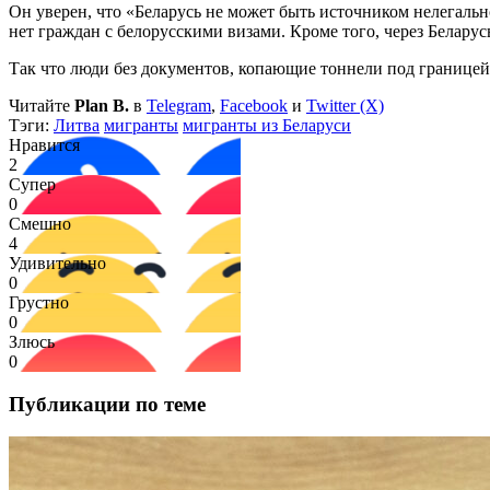
Он уверен, что «Беларусь не может быть источником нелегаль
нет граждан с белорусскими визами. Кроме того, через Белару
Так что люди без документов, копающие тоннели под границе
Читайте
Plan B.
в
Telegram
,
Facebook
и
Twitter (X)
Тэги:
Литва
мигранты
мигранты из Беларуси
Нравится
2
Супер
0
Смешно
4
Удивительно
0
Грустно
0
Злюсь
0
Публикации по теме