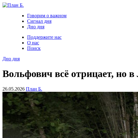
Говорим о важном
Сигнал дня
Дно дня
Поддержите нас
О нас
Поиск
Дно дня
Вольфович всё отрицает, но в
26.05.2026
План Б.