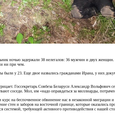
ник ночью задержали 38 нелегалов: 36 мужчин и двух женщин. 
ни ни при чем.
ты были у 23. Еще двое назвались гражданами Ирана, у них док
трицает. Госсекретарь Совбеза Беларуси Александр Вольфович се
вают соседи. Мол, им «надо оправдаться за миллиарды, потраче
и курс на беспочвенное обвинение нас в незаконной миграции и
дение стен и заборов на восточной границе, которые оказались 
тся системой, требующей активного противодействия с нашей с