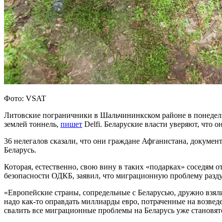
Фото: VSAT
Литовские пограничники в Шальчининкском районе в понедель
землей тоннель,
пишет
Delfi. Беларуские власти уверяют, что о
36 нелегалов сказали, что они граждане Афганистана, докумен
Беларусь.
Которая, естественно, свою вину в таких «подарках» соседям о
безопасности ОДКБ, заявил, что миграционную проблему разду
«Европейские страны, сопредельные с Беларусью, дружно взял
надо как-то оправдать миллиарды евро, потраченные на возве
свалить все миграционные проблемы на Беларусь уже становя