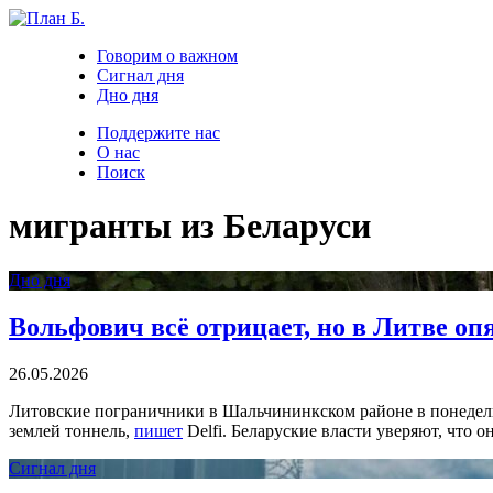
Говорим о важном
Сигнал дня
Дно дня
Поддержите нас
О нас
Поиск
мигранты из Беларуси
Дно дня
Вольфович всё отрицает, но в Литве оп
26.05.2026
Литовские пограничники в Шальчининкском районе в понедель
землей тоннель,
пишет
Delfi. Беларуские власти уверяют, что о
Сигнал дня