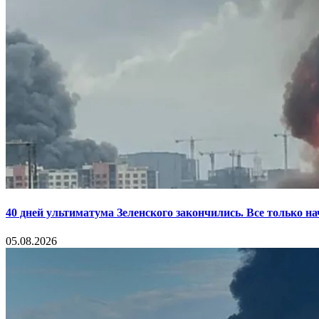
40 дней ультиматума Зеленского закончились. Все только н
05.08.2026