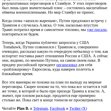
результативных переговоров в Стамбуле. У этих переговоров
был лишь один значительный плюс – состоялись масштабные
обмены военнопленными. Но мир Стамбул не принес.
Когда снова «запахло жареным», Путин предложил встречу с
Трампом и случилась Аляска. О том, насколько впустую
Трамп потратил время и самолетное топливо, мы
уже писали
,
повторяться не будем.
Теперь, когда Украина публично запросила у США
Tomahawk, Путин созвонился с Трампом и, совершенно
очевидно, рассказал какую-то очередную небылицу о том, как
испортит поставка ракет отношения России и США. А сейчас
они, видимо, по мнению Путина, на самом своем пике. В
придачу российский президент
организовал
для себя
«разблокировку» Евросоюза, куда намерен полететь в
ближайшее время.
Все эти маневры не похожи на план по выходу на мирные
переговоры. Скорее похоже на то, что пока все остается в той
же точке, в которой и было при приходе Трампа к власти. А,
значит, при плохом раскладе, продлится еще примерно
столько же. Пока свет в конце тоннеля не просматривается.
Читайте
Plan B.
в
Telegram
,
Facebook
и
Twitter (X)