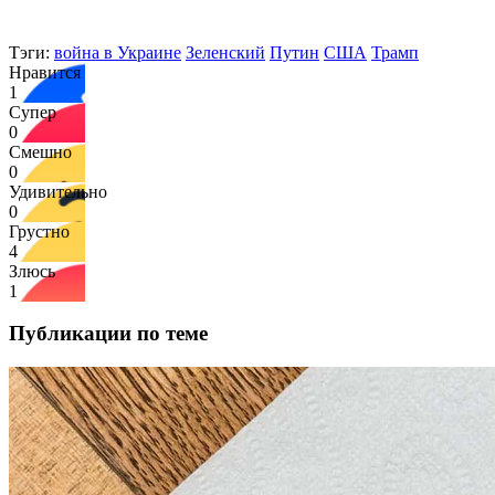
Тэги:
война в Украине
Зеленский
Путин
США
Трамп
Нравится
1
Супер
0
Смешно
0
Удивительно
0
Грустно
4
Злюсь
1
Публикации по теме