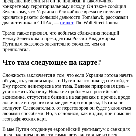
прекращение войны и он не привязан к какому-либо
конкретному территориальному исходу. Он также сообщил
Зеленскому, что Украина в ближайшее время не получит
крылатые ракеты большой дальности Tomahawk, рассказали
два источника в США», —
пишет
The Wall Street Journal.
Трамп также признал, что добиться сближения позиций
между Зеленским и президентом России Владимиром
Путиным оказалось значительно сложнее, чем он
предполагал.
Что там следующее на карте?
Сложность заключается в том, что если Украина готова начать
обсуждать условия мира, то Путин на это никогда не пойдет.
Ему просто неинтересна эта тема. Важнее призрачная цель –
уничтожить Украину. Никакие проблемы в российской
экономике, отсутствие бензина на заправках и прочие, вроде
логичные и перспективные для мира вопросы, Путина не
волнуют. Следовательно, от переговоров он будет уклоняться
любыми способами. Но, в основном, как видим, при помощи
географических карт.
В мае Путин отодвинул европейский ультиматум о санкциях
предложением провести самые результативные из всех