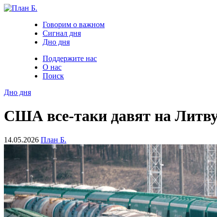
Говорим о важном
Сигнал дня
Дно дня
Поддержите нас
О нас
Поиск
Дно дня
США все-таки давят на Литву
14.05.2026
План Б.