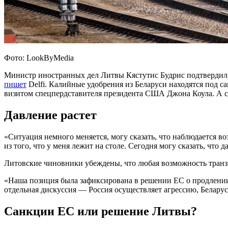
Фото: LookByMedia
Министр иностранных дел Литвы Кястутис Будрис подтвердил,
пишет
Delfi. Калийные удобрения из Беларуси находятся под с
визитом спецпердставителя президента США Джона Коула. А 
Давление растет
«Ситуация немного меняется, могу сказать, что наблюдается воз
из того, что у меня лежит на столе. Сегодня могу сказать, чт
Литовские чиновники убеждены, что любая возможность транзи
«Наша позиция была зафиксирована в решении ЕС о продлении с
отдельная дискуссия — Россия осуществляет агрессию, Беларусь
Санкции ЕС или решение Литвы?