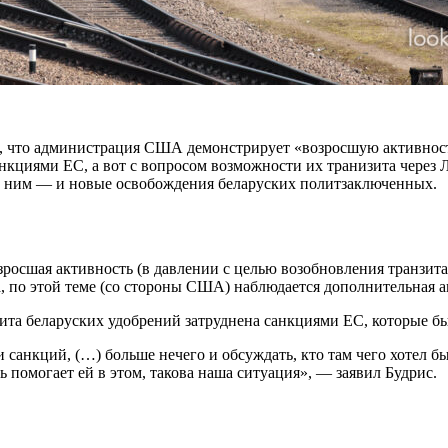
 что администрация США демонстрирует «возросшую активность
анкциями ЕС, а вот с вопросом возможности их транизита через 
с ним — и новые освобождения беларуских политзаключенных.
росшая активность (в давлении с целью возобновления транзита),
о да, по этой теме (со стороны США) наблюдается дополнительная
та беларуских удобрений затруднена санкциями ЕС, которые бы
анкций, (…) больше нечего и обсуждать, кто там чего хотел бы
 помогает ей в этом, такова наша ситуация», — заявил Будрис.