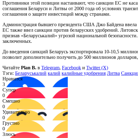
Противники этой позиции настаивают, что санкции ЕС не каса
соглашения Беларуси и Литвы от 2000 года об условиях транзи
соглашения о защите инвестиций между странами.
Администрация бывшего президента США Джо Байдена ввела сан
ЕС также ввел санкции против беларуских удобрений. Литовски
признав «Беларуськалий» угрозой национальной безопасност
заключенных.
До введения санкций Беларусь экспортировала 10-10,5 миллио
позволит дополнительно получить до 500 миллионов долларов, 
Читайте
Plan B.
в
Telegram
,
Facebook
и
Twitter (X)
Тэги:
Беларуськалий
калий
калийные удобрения
Литва
Санкци
Нравится
3
Супер
0
Смешно
0
Удивительно
0
Грустно
0
Злюсь