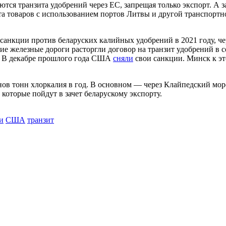
ются транзита удобрений через ЕС, запрещая только экспорт. А
та товаров с использованием портов Литвы и другой транспортно
кции против беларуских калийных удобрений в 2021 году, чере
е железные дороги расторгли договор на транзит удобрений в с
и. В декабре прошлого года США
сняли
свои санкции. Минск к эт
нов тонн хлоркалия в год. В основном — через Клайпедский мо
которые пойдут в зачет беларускому экспорту.
и
США
транзит