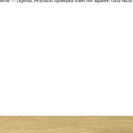
святое — скрепы. Результат проверки известен заранее: сила бы