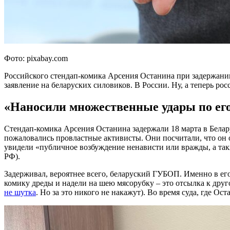
Фото: pixabay.com
Российского стендап-комика Арсения Останина при задержании
заявление на беларуских силовиков. В России. Ну, а теперь рос
«Наносили множественные удары по его
Стендап-комика Арсения Останина задержали 18 марта в Белару
пожаловались провластные активисты. Они посчитали, что он 
увидели «публичное возбуждение ненависти или вражды, а так
РФ).
Задерживал, вероятнее всего, беларуский ГУБОП. Именно в его
комику дреды и надели на шею мясорубку – это отсылка к друг
не шутка
. Но за это никого не накажут). Во время суда, где О