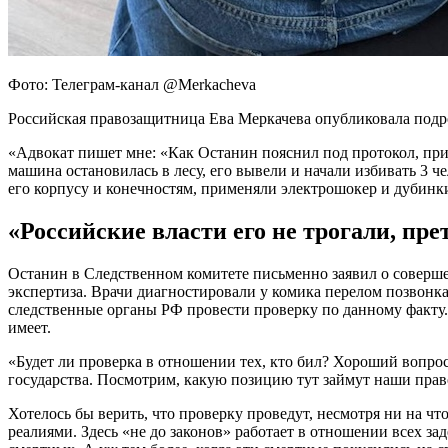
Фото: Телеграм-канал @Merkacheva
Российская правозащитница Ева Меркачева опубликовала под
«Адвокат пишет мне: «Как Останин пояснил под протокол, при 
машина остановилась в лесу, его вывели и начали избивать 3 
его корпусу и конечностям, применяли электрошокер и дубинк
«Российские власти его не трогали, пре
Останин в Следственном комитете письменно заявил о соверше
экспертиза. Врачи диагностировали у комика перелом позвон
следственные органы РФ провести проверку по данному факту. 
имеет.
«Будет ли проверка в отношении тех, кто бил? Хороший вопро
государства. Посмотрим, какую позицию тут займут наши прав
Хотелось бы верить, что проверку проведут, несмотря ни на ч
реалиями. Здесь «не до законов» работает в отношении всех за