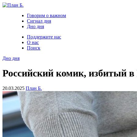
Говорим о важном
Сигнал дня
Дно дня
Поддержите нас
О нас
Поиск
Дно дня
Российский комик, избитый в 
20.03.2025
План Б.