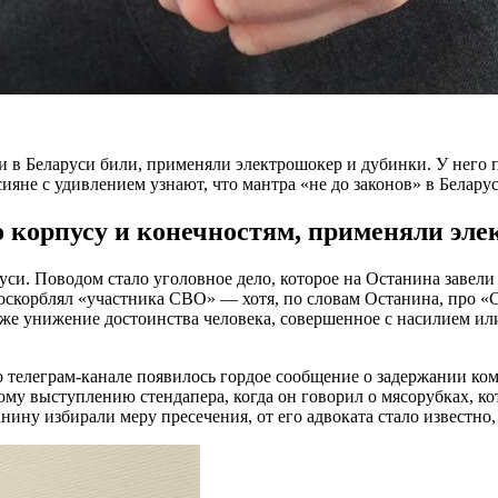
 в Беларуси били, применяли электрошокер и дубинки. У него 
сияне с удивлением узнают, что мантра «не до законов» в Белару
 корпусу и конечностям, применяли эле
си. Поводом стало уголовное дело, которое на Останина завели 
оскорблял «участника СВО» — хотя, по словам Останина, про «С
же унижение достоинства человека, совершенное с насилием или
 телеграм-канале появилось гордое сообщение о задержании ком
ому выступлению стендапера, когда он говорил о мясорубках, к
станину избирали меру пресечения, от его адвоката стало известн