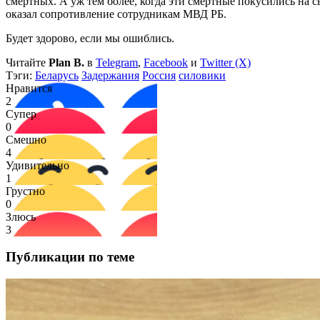
смертных. А уж тем более, когда эти смертные покусились на 
оказал сопротивление сотрудникам МВД РБ.
Будет здорово, если мы ошиблись.
Читайте
Plan B.
в
Telegram
,
Facebook
и
Twitter (X)
Тэги:
Беларусь
Задержания
Россия
силовики
Нравится
2
Супер
0
Смешно
4
Удивительно
1
Грустно
0
Злюсь
3
Публикации по теме