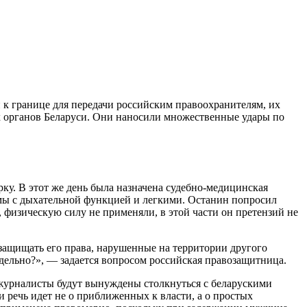
 к границе для передачи российским правоохранителям, их
ых органов Беларуси. Они наносили множественные удары по
у. В этот же день была назначена судебно-медицинская
емы с дыхательной функцией и легкими. Останин попросил
, физическую силу не применяли, в этой части он претензий не
защищать его права, нарушенные на территории другого
дельно?», — задается вопросом российская правозащитница.
и журналисты будут вынуждены столкнуться с беларускими
и речь идет не о приближенных к власти, а о простых