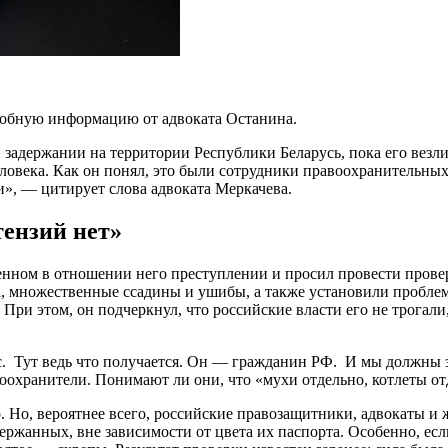
робную информацию от адвоката Останина.
задержании на территории Республики Беларусь, пока его везли
человека. Как он понял, это были сотрудники правоохранительн
и», — цитирует слова адвоката Меркачева.
тензий нет»
нном в отношении него преступлении и просил провести проверк
ка, множественные ссадины и ушибы, а также установили пробл
При этом, он подчеркнул, что российские власти его не трогали
с. Тут ведь что получается. Он — гражданин РФ. И мы должны 
оохранители. Понимают ли они, что «мухи отдельно, котлеты от
то. Но, вероятнее всего, российские правозащитники, адвокаты 
держанных, вне зависимости от цвета их паспорта. Особенно, есл