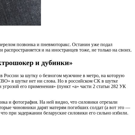
перелом позвонка и пневмоторакс. Останин уже подал
си распространяется и на иностранцев тоже, не только на своих.
ктрошокер и дубинки»
в России за шутку о безногом мужчине в метро, на которую
ВО» в шутке нет ни слова. Но в российском СК в шутке
 угрозой его применения» (пункт «а» части 2 статьи 282 УК
ика и фотография. На ней видно, что силовики отрезали
оторые чиновники дарят матерям погибших солдат (а вот это —
о, что при задержании беларуские силовики его сильно избили.