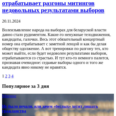
отрабатывает разгоны митингов
недовольных результатами выборов
20.11.2024
Волеизъявление народа на выборах для беларуской власти
давно стало рудиментом. Какие-то ненужные телодвижения,
кандидаты, галочки. Весь этот обязательный концертный
номер она отрабатывает с заметной ленцой и как бы делая
обществу одолжение. А вот тренировки по разгону тех, кто
может выйти, если будет недоволен результатами выборов,
отрабатываются со страстью. И тут кто-то немного палится,
признавая очевидное: седьмые выборы одного и того же
кандидата явно никому не нравятся.
1
2
3
4
Популярное за 3 дня
Мнение
Не было печали, или зачем «беглых» хотят лишать
гражданства