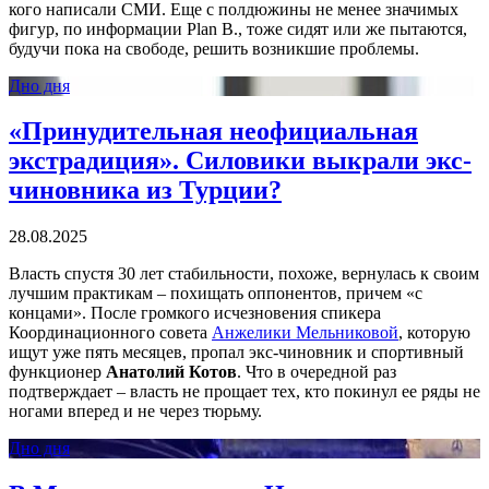
кого написали СМИ. Еще с полдюжины не менее значимых
фигур, по информации Plan В., тоже сидят или же пытаются,
будучи пока на свободе, решить возникшие проблемы.
Дно дня
«Принудительная неофициальная
экстрадиция». Силовики выкрали экс-
чиновника из Турции?
28.08.2025
Власть спустя 30 лет стабильности, похоже, вернулась к своим
лучшим практикам – похищать оппонентов, причем «с
концами». После громкого исчезновения спикера
Координационного совета
Анжелики Мельниковой
, которую
ищут уже пять месяцев, пропал экс-чиновник и спортивный
функционер
Анатолий Котов
. Что в очередной раз
подтверждает – власть не прощает тех, кто покинул ее ряды не
ногами вперед и не через тюрьму.
Дно дня