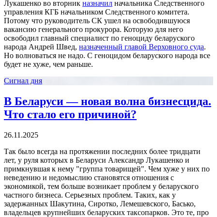
Лукашенко во вторник
назначил
начальника Следственного
управления КГБ начальником Следственного комитета.
Потому что руководитель СК ушел на освободившуюся
вакансию генерального прокурора. Которую для него
освободил главный специалист по геноциду беларуского
народа Андрей Швед,
назначенный главой Верховного суда
.
Но волноваться не надо. С геноцидом беларуского народа все
будет не хуже, чем раньше.
Сигнал дня
В Беларуси — новая волна бизнесцида.
Что стало его причиной?
26.11.2025
Так было всегда на протяжении последних более тридцати
лет, у руля которых в Беларуси Александр Лукашенко и
примкнувшая к нему "группа товарищей". Чем хуже у них по
неведению и недомыслию становятся отношения с
экономикой, тем больше возникает проблем у беларуского
частного бизнеса. Серьезных проблем. Таких, как у
задержанных Шакутина, Сиротко, Лемешевского, Басько,
владельцев крупнейших беларуских таксопарков. Это те, про