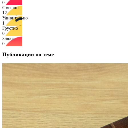
0
Смешно
12
Удивительно
1
Грустно
0
Злюсь
0
Публикации по теме