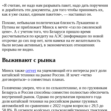
«Я считаю, не надо нам разрывать пакет, надо дать поручения
и доработать эти документы, для того чтобы принимать их,
как я уже сказал, единым пакетом», — настаивал он.
Похоже, небывалая политическая близость Лукашенко и
Путина не приближает Минск к мечте «газ по смоленской
цене». А с учетом того, что Беларуси пришло время
рассчитываться по кредиту на АЭС (информации по новой
отсрочке до сих пор нет, хотя намеки на ее желательность
были весьма активные), в экономических отношениях
прорыва не видно.
Выживают с рынка
Минск также
сетует
на ущемляющий его интересы рост доли
китайской техники на рынке России. И хочет «четко
договориться» о совместных планах.
Головченко уверен, что и по сельхозтехнике, и по грузовикам
Беларусь и Россия способны совместно полностью обеспечить
внутренний рынок. Однако по результатам прошлого года
доля китайской техники на российском рынке грузовых
автомобилей по сравнению с 2022 годом возросла с 29,5 до
58,8%. В сегменте колёсных сельскохозяйственных тракторов