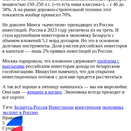
мощностью 150–250 л.с. («то есть наша классика»), – с 46 до
58%. А на рынке дорожно-строительной техники этот
показатель вообще превысил 70%.
Не доволен Минск «качеством» приходящих из России
инвестиций. Россия в 2023 году увеличила их на треть. И
стала крупнейшим инвестором в экономику Беларуси с
объемом вложений 5,1 млрд долларов. Но это в основном
долговые инструменты. Доля участия российских инвесторов
в капитале — лишь 2% прямых инвестиций из России.
Москва парировала, что вложения сдерживает
проблема с
выплатами
российским инвесторам дохода по беларуским
гособлигациям. Мишустин намекнул, что для открытия
инвестиционных потоков с долгами придется рассчитаться.
А так всё хорошо в пятницу начиналось — мы им миролюбие.
Они нам —
женщин в космос
. Экономика всегда приходит и
всё портит.
Тэги:
Беларусь-Россия
Инвестиции
конкуренция
экономика
экспорт в Россию
Нравится
5
Супер