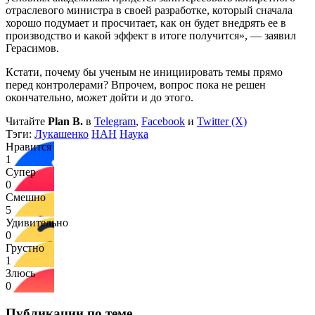
отраслевого министра в своей разработке, который сначала
хорошо подумает и просчитает, как он будет внедрять ее в
производство и какой эффект в итоге получится», — заявил
Герасимов.
Кстати, почему бы ученым не инициировать темы прямо
перед контролерами? Впрочем, вопрос пока не решен
окончательно, может дойти и до этого.
Читайте
Plan B.
в
Telegram
,
Facebook
и
Twitter (X)
Тэги:
Лукашенко
НАН
Наука
Нравится
1
Супер
0
Смешно
5
Удивительно
0
Грустно
1
Злюсь
0
Публикации по теме