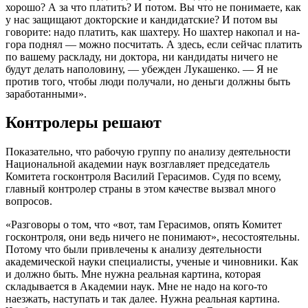
хорошо? А за что платить? И потом. Вы что не понимаете, как
у нас защищают докторские и кандидатские? И потом вы
говорите: надо платить, как шахтеру. Но шахтер накопал и на-
гора поднял — можно посчитать. А здесь, если сейчас платить
по вашему раскладу, ни доктора, ни кандидаты ничего не
будут делать наполовину, — убежден Лукашенко. — Я не
против того, чтобы люди получали, но деньги должны быть
заработанными».
Контролеры решают
Показательно, что рабочую группу по анализу деятельности
Национальной академии наук возглавляет председатель
Комитета госконтроля Василий Герасимов. Судя по всему,
главный контролер страны в этом качестве вызвал много
вопросов.
«Разговоры о том, что «вот, там Герасимов, опять Комитет
госконтроля, они ведь ничего не понимают», несостоятельны.
Потому что были привлечены к анализу деятельности
академической науки специалисты, ученые и чиновники. Как
и должно быть. Мне нужна реальная картина, которая
складывается в Академии наук. Мне не надо на кого-то
наезжать, наступать и так далее. Нужна реальная картина.