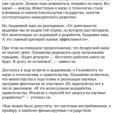
уже сделали. Дальше надо развиваться, опираясь на науку. Без
науки — никуда. Инвестиции в науку и технологии стали
ключевым условием благополучия государства, залогом
поступательного конкурентного развития».
Но Академией наук он разочарован. «От деятельности
академии мы не видим той отдачи, на которую рассчитывали.
Нет монетизации исследований и разработок Академии наук.
А это главный критерий оценки эффективности».
При этом на очевидное предположение, что беларуской науке
не хватает денег Лукашенко разразился сразу несколькими
тирадами. «Будет результат — бесплатно работать никто не
будет. В долгу не останемся”, — заявил он.
Досталось в ходе встречи и академикам, и Госкомитету по
науке и технологиям, и правительству. Лукашенко возмутило,
что министерства в подготовке и реализации научных
программ фактически не участвуют. Их практически нет в
числе заказчиков. «И это колоссальная недоработка
правительства. Неужели у отраслей нет запроса на научные
разработки?” — уточнил он.
«Как можно было допустить, что настолько востребованные, к
примеру, и наиболее финансируемые государством