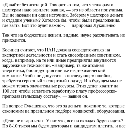
«Давайте без агитаций. Говорить о том, что членкорам и
шахтерам надо зарплата равная, — это из области популизма.
Вы не назвали ни один источник. Заберем у шахтеров деньги
и отдадим ученым? Хотелось бы, чтобы были предложения,
где взять. Вот это будет важно», — парировал Лукашенко.
Так что на бюджетные деньги, видимо, науке рассчитывать не
приходится.
Косинец считает, что НАН должна сосредоточиться на
экспертной деятельности и стать своеобразным советником,
когда, например, на те или иные предприятия закупаются
зарубежные технологии. «Например, та же атомная
энергетика, биоиндустрия или же нефтехимический
комплекс. Чтобы не допустить в последующем ошибок,
требуется серьезный экспертный подход. И в будущем мы не
можем терять значительные ресурсы. Этих денег хватит на
100 лет, чтобы заплатить заработную плату профессорско-
преподавательскому составу», — заявил он.
На вопрос Лукашенко, что это за деньги, пояснил: те, которые
сэкономим на правильном подборе мощностей, оборудования.
«Дело не в зарплатах. У нас что, все на окладах будут сидеть?
По 8-10 тысяч мы будем докторам и кандидатам платить, и все