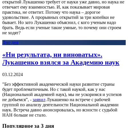
открытий Лукашенко требует от науки уже давно, но наука не
отвечает ему взаимностью. И, как показывает мировая
практика, не ответит. Потому что наука – дорогое
удовольствие. А прорывных открытий за три копейки не
бывает. Но зато Лукашенко объяснил, с кого ученым надо
брать. Ведь если ученые такие умные, то почему они строем
не ходят?
Дно дня
«Ни результата, ни виноватых».
Лукашенко взялся за Академию наук
03.12.2024
"Без эффективной академической науки развитие страны
будет проблематичным. Но с такой наукой, как у нас
(Национальной академией наук), мы не ускоримся и успехов
не добьемся”, -
заявил
Лукашенко на встрече с рабочей
группой по анализу деятельности Национальной академии
наук. Встреча давно анонсировалась, но ясности с судьбой
НАН больше не стало.
Популярное за 3 дня