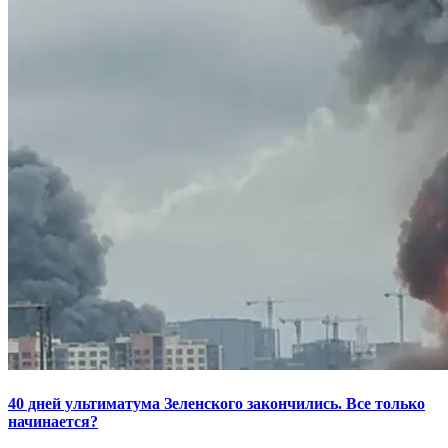
40 дней ультиматума Зеленского закончились. Все только
начинается?