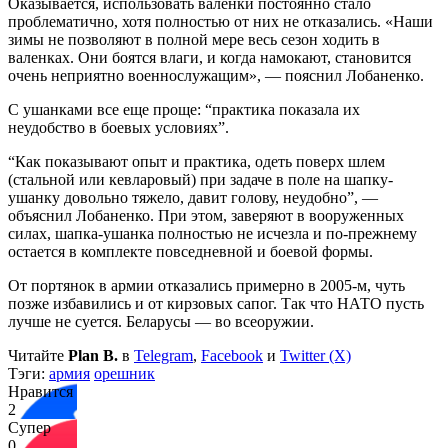
Оказывается, использовать валенки постоянно стало
проблематично, хотя полностью от них не отказались. «Наши
зимы не позволяют в полной мере весь сезон ходить в
валенках. Они боятся влаги, и когда намокают, становится
очень неприятно военнослужащим», — пояснил Лобаненко.
С ушанками все еще проще: “практика показала их
неудобство в боевых условиях”.
“Как показывают опыт и практика, одеть поверх шлем
(стальной или кевларовый) при задаче в поле на шапку-
ушанку довольно тяжело, давит голову, неудобно”, —
объяснил Лобаненко. При этом, заверяют в вооруженных
силах, шапка-ушанка полностью не исчезла и по-прежнему
остается в комплекте повседневной и боевой формы.
От портянок в армии отказались примерно в 2005-м, чуть
позже избавились и от кирзовых сапог. Так что НАТО пусть
лучше не суется. Беларусы — во всеоружии.
Читайте
Plan B.
в
Telegram
,
Facebook
и
Twitter (X)
Тэги:
армия
орешник
Нравится
2
Супер
0