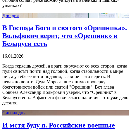
сегодня солдат реже можно увидеть в валенках и шапках-
ушанках?
Дно дня
В Господа Бога и святого «Орешника».
Вольфович верит, что «Орешник» в
Беларуси есть
16.01.2026
Когда теряешь друзей, а враги окружают со всех сторон, когда
пули свистят почти над головой, когда стабильности в мире
нет, а у тебя ее нет и подавно, главное – это верить. И
неважно во что. Деда Мороза, внезапную проверку
боеготовности войск или святой "Орешник". Вот глава
Совбеза Александр Вольфович уверен, что "Орешник" в
Беларуси есть. А факт его физического наличия – это уже дело
десятое.
Сигнал дня
И мстя буду я. Российские военные