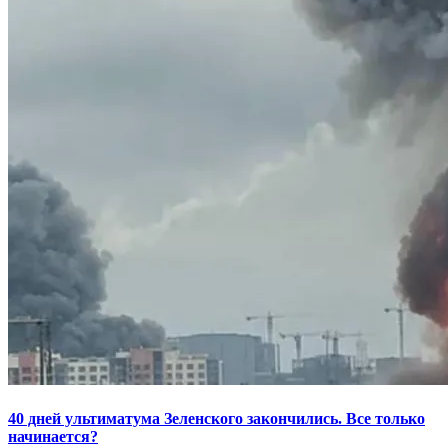
40 дней ультиматума Зеленского закончились. Все только
начинается?